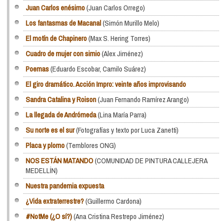
Juan Carlos enésimo
(Juan Carlos Orrego)
Los fantasmas de Macanal
(Simón Murillo Melo)
El motín de Chapinero
(Max S. Hering Torres)
Cuadro de mujer con simio
(Alex Jiménez)
Poemas
(Eduardo Escobar, Camilo Suárez)
El giro dramático. Acción Impro: veinte años improvisando
Sandra Catalina y Roison
(Juan Fernando Ramírez Arango)
La llegada de Andrómeda
(Lina María Parra)
Su norte es el sur
(Fotografías y texto por Luca Zanetti)
Placa y plomo
(Temblores ONG)
NOS ESTÁN MATANDO
(COMUNIDAD DE PINTURA CALLEJERA
MEDELLÍN)
Nuestra pandemia expuesta
¿Vida extraterrestre?
(Guillermo Cardona)
#NotMe (¿O sí?)
(Ana Cristina Restrepo Jiménez)