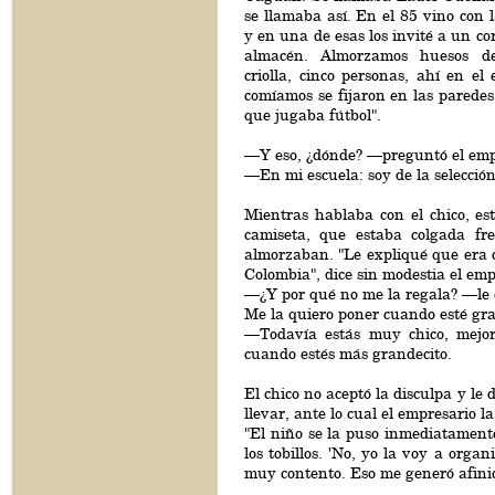
se llamaba así. En el 85 vino con l
y en una de esas los invité a un co
almacén. Almorzamos huesos de
criolla, cinco personas, ahí en el 
comíamos se fijaron en las paredes,
que jugaba fútbol".
—Y eso, ¿dónde? —preguntó el emp
—En mi escuela: soy de la selección
Mientras hablaba con el chico, est
camiseta, que estaba colgada fre
almorzaban. "Le expliqué que era 
Colombia", dice sin modestia el emp
—¿Y por qué no me la regala? —le d
Me la quiero poner cuando esté gr
—Todavía estás muy chico, mejor
cuando estés más grandecito.
El chico no aceptó la disculpa y le 
llevar, ante lo cual el empresario la
"El niño se la puso inmediatamente
los tobillos. 'No, yo la voy a organ
muy contento. Eso me generó afini