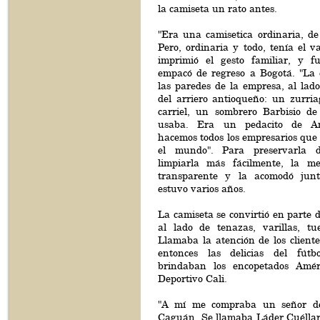
la camiseta un rato antes.
"Era una camisetica ordinaria, de
Pero, ordinaria y todo, tenía el va
imprimió el gesto familiar, y f
empacó de regreso a Bogotá. "La
las paredes de la empresa, al lado
del arriero antioqueño: un zurri
carriel, un sombrero Barbisio d
usaba. Era un pedacito de An
hacemos todos los empresarios que
el mundo". Para preservarla 
limpiarla más fácilmente, la m
transparente y la acomodó jun
estuvo varios años.
La camiseta se convirtió en parte de
al lado de tenazas, varillas, tu
Llamaba la atención de los client
entonces las delicias del fútb
brindaban los encopetados Améri
Deportivo Cali.
"A mí me compraba un señor de
Caguán. Se llamaba Láder Cuéllar,