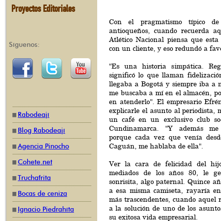
Proyectos Editoriales
Con el pragmatismo típico de 
antioqueños, cuando recuerda aq
Atlético Nacional piensa que esta
Síguenos:
con un cliente, y eso redundó a fav
"Es una historia simpática. Reg
significó lo que llaman fidelizació
llegaba a Bogotá y siempre iba a 
me buscaba a mí en el almacén, po
en atenderlo". El empresario Efré
explicarle el asunto al periodista,
Rabodeají
un café en un exclusivo club so
Cundinamarca. "Y además me 
Blog Rabodeají
porque cada vez que venía desd
Caguán, me hablaba de ella".
Agencia Pinocho
Cohete.net
Ver la cara de felicidad del hij
mediados de los años 80, le g
Truchafrita
sonrisita, algo paternal. Quince añ
a esa misma camiseta, rayaría en 
Bocas de ceniza
más trascendentes, cuando aquel r
a la solución de uno de los asunt
Ignacio Piedrahíta
su exitosa vida empresarial.