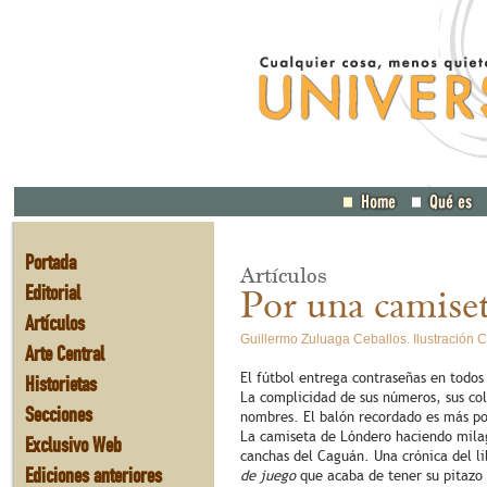
Portada
Artículos
Editorial
Por una camise
Artículos
Guillermo Zuluaga Ceballos. Ilustración 
Arte Central
El fútbol entrega contraseñas en todos
Historietas
La complicidad de sus números, sus col
Secciones
nombres. El balón recordado es más p
La camiseta de Lóndero haciendo milag
Exclusivo Web
canchas del Caguán. Una crónica del l
Ediciones anteriores
de juego
que acaba de tener su pitazo i