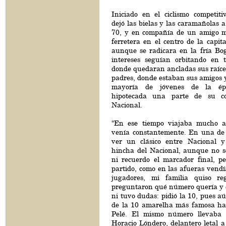
Iniciado en el ciclismo competit
dejó las bielas y las caramañolas a
70, y en compañía de un amigo 
ferretera en el centro de la capit
aunque se radicara en la fría Bog
intereses seguían orbitando en 
donde quedaran ancladas sus raíce
padres, donde estaban sus amigos 
mayoría de jóvenes de la ép
hipotecada una parte de su co
Nacional.
"En ese tiempo viajaba mucho a
venía constantemente. En una de 
ver un clásico entre Nacional y
hincha del Nacional, aunque no s
ni recuerdo el marcador final, pe
partido, como en las afueras vendí
jugadores, mi familia quiso r
preguntaron qué número quería y 
ni tuvo dudas: pidió la 10, pues aú
de la 10 amarelha más famosa has
Pelé. El mismo número llevaba
Horacio Lóndero, delantero letal a