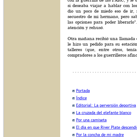
con la guerrilla de las FARC, y le 
si deseaba viajar a hablar con lo
dio un poco de miedo eso de ir,
secuestro de mi hermano, pero sa
las opciones para poder liberarlo"
atención y rehusó.
Otra mañana recibió una llamada d
le hizo un pedido para su estació
talleres (que, entre otros, tení
compradores a los guerrilleros afin
Portada
Índice
Editorial: La perversión deportiva
La cruzada del elefante blanco
Por una camiseta
El día en que River Plate descendi
Por la concha de mi madre