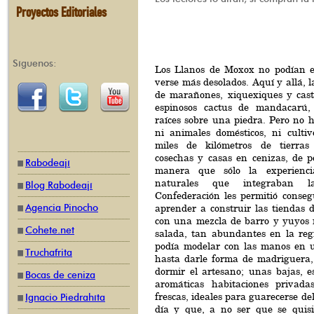
Proyectos Editoriales
Síguenos:
Los Llanos de Moxox no podían e
verse más desolados. Aquí y allá, l
de marañones, xiquexiques y cast
espinosos cactus de mandacarú,
raíces sobre una piedra. Pero no 
ni animales domésticos, ni cultiv
miles de kilómetros de tierra
cosechas y casas en cenizas, de p
Rabodeají
manera que sólo la experienc
naturales que integraban 
Blog Rabodeají
Confederación les permitió conseg
Agencia Pinocho
aprender a construir las tiendas 
con una mezcla de barro y yuyos
Cohete.net
salada, tan abundantes en la reg
podía modelar con las manos en 
Truchafrita
hasta darle forma de madriguera, 
dormir el artesano; unas bajas, 
Bocas de ceniza
aromáticas habitaciones privada
frescas, ideales para guarecerse del
Ignacio Piedrahíta
día y que, a no ser que se quisi