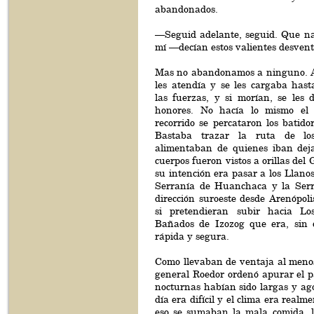
abandonados.
—Seguid adelante, seguid. Que na
mí —decían estos valientes desven
Mas no abandonamos a ninguno. A 
les atendía y se les cargaba has
las fuerzas, y si morían, se les 
honores. No hacía lo mismo el
recorrido se percataron los batido
Bastaba trazar la ruta de lo
alimentaban de quienes iban dej
cuerpos fueron vistos a orillas del
su intención era pasar a los Llano
Serranía de Huanchaca y la Serr
dirección suroeste desde Arenópoli
si pretendieran subir hacia L
Bañados de Izozog que era, sin 
rápida y segura.
Como llevaban de ventaja al menos
general Roedor ordenó apurar el p
nocturnas habían sido largas y ag
día era difícil y el clima era realm
eso se sumaban la mala comida, l