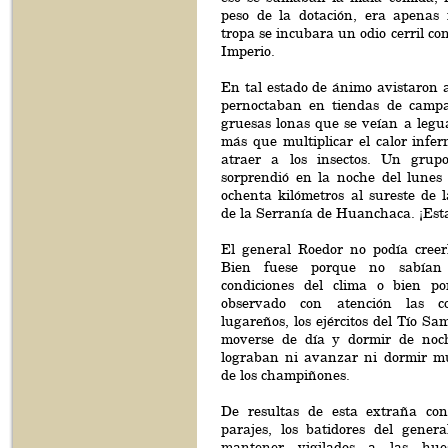
peso de la dotación, era apenas
tropa se incubara un odio cerril con
Imperio.
En tal estado de ánimo avistaron a
pernoctaban en tiendas de campa
gruesas lonas que se veían a legu
más que multiplicar el calor infer
atraer a los insectos. Un grupo
sorprendió en la noche del lunes
ochenta kilómetros al sureste de 
de la Serranía de Huanchaca. ¡Es
El general Roedor no podía creerl
Bien fuese porque no sabían
condiciones del clima o bien p
observado con atención las c
lugareños, los ejércitos del Tío 
moverse de día y dormir de noch
lograban ni avanzar ni dormir mu
de los champiñones.
De resultas de esta extraña con
parajes, los batidores del gener
mantener vigilados a las hues