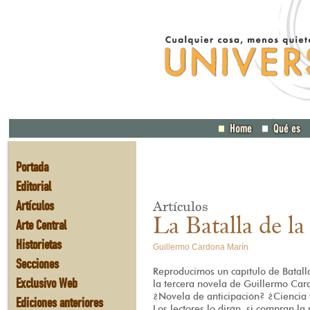
Portada
Editorial
Artículos
Artículos
La Batalla de la
Arte Central
Historietas
Guillermo Cardona Marín
Secciones
Reproducimos un capítulo de Batal
Exclusivo Web
la tercera novela de Guillermo Car
¿Novela de anticipación? ¿Ciencia f
Ediciones anteriores
Los lectores lo dirán, si compran la