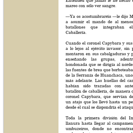
Entended que jamás le he hecho 
mareo con sólo ver sangre.
—Ya os acostumbraréis —le dijo Ma
a asumir el mando de al menos
batallones que integraban e
Caballería.
Cuando el coronel Capybara y sus
a lo lejos al ejército invasor, sin
montaron en sus cabalgaduras y pa
enseñando las grupas, adent
hondonada que se dirigía al norde
las fuentes de brea que borboteab
de la Serranía de Huanchaca, unos
más adelante. Las huellas del ca
habían sido trazadas con ante
batallón de caballería, de manera 
coronel Capybara, que servían d
un atajo que los llevó hasta un p
desde el cual se dispondría el ataqu
Toda la primera división del Im
llanura hasta llegar al campamen
umbuzeiros, donde no encontra