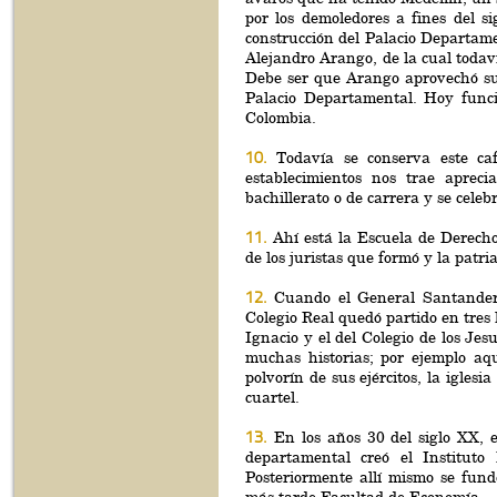
por los demoledores a fines del s
construcción del Palacio Departam
Alejandro Arango, de la cual todaví
Debe ser que Arango aprovechó su 
Palacio Departamental. Hoy func
Colombia.
10.
Todavía se conserva este ca
establecimientos nos trae apreci
bachillerato o de carrera y se cele
11.
Ahí está la Escuela de Derecho
de los juristas que formó y la patria
12.
Cuando el General Santander y
Colegio Real quedó partido en tres 
Ignacio y el del Colegio de los Jes
muchas historias; por ejemplo aq
polvorín de sus ejércitos, la igles
cuartel.
13.
En los años 30 del siglo XX, e
departamental creó el Instituto
Posteriormente allí mismo se fun