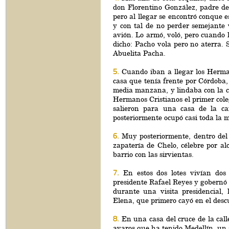
don Florentino González, padre d
pero al llegar se encontró conque e
y con tal de no perder semejante 
avión. Lo armó, voló, pero cuando l
dicho: Pacho vola pero no aterra. 
Abuelita Pacha.
5.
Cuando iban a llegar los Hermano
casa que tenía frente por Córdoba
media manzana, y lindaba con la ca
Hermanos Cristianos el primer cole
salieron para una casa de la ca
posteriormente ocupó casi toda la
6.
Muy posteriormente, dentro del 
zapatería de Chelo, célebre por a
barrio con las sirvientas.
7.
En estos dos lotes vivían dos
presidente Rafael Reyes y gobernó
durante una visita presidencial
Elena, que primero cayó en el desc
8.
En una casa del cruce de la call
avaros que ha tenido Medellín, un 