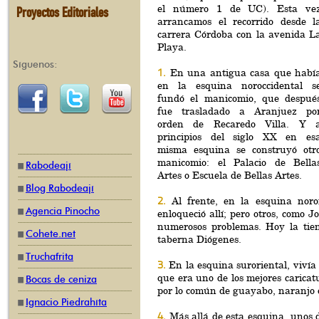
el número 1 de UC). Esta ve
Proyectos Editoriales
arrancamos el recorrido desde l
carrera Córdoba con la avenida L
Playa.
Síguenos:
1
.
En una antigua casa que habí
en la esquina noroccidental s
fundó el manicomio, que despué
fue trasladado a Aranjuez po
orden de Recaredo Villa. Y 
principios del siglo XX en es
misma esquina se construyó otr
manicomio: el Palacio de Bella
Rabodeají
Artes o Escuela de Bellas Artes.
Blog Rabodeají
2
.
Al frente, en la esquina noro
Agencia Pinocho
enloqueció allí; pero otros, como J
numerosos problemas. Hoy la tien
Cohete.net
taberna Diógenes.
Truchafrita
3.
En la esquina suroriental, vivía
que era uno de los mejores caricat
Bocas de ceniza
por lo común de guayabo, naranjo 
Ignacio Piedrahíta
4.
Más allá de esta esquina, unos d