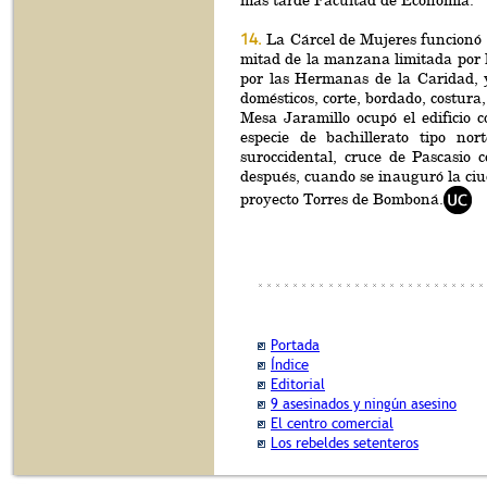
más tarde Facultad de Economía.
14.
La Cárcel de Mujeres funcionó 
mitad de la manzana limitada por 
por las Hermanas de la Caridad, y
domésticos, corte, bordado, costura,
Mesa Jaramillo ocupó el edificio 
especie de bachillerato tipo no
suroccidental, cruce de Pascasio
después, cuando se inauguró la ciuda
proyecto Torres de Bomboná.
Portada
Índice
Editorial
9 asesinados y ningún asesino
El centro comercial
Los rebeldes setenteros