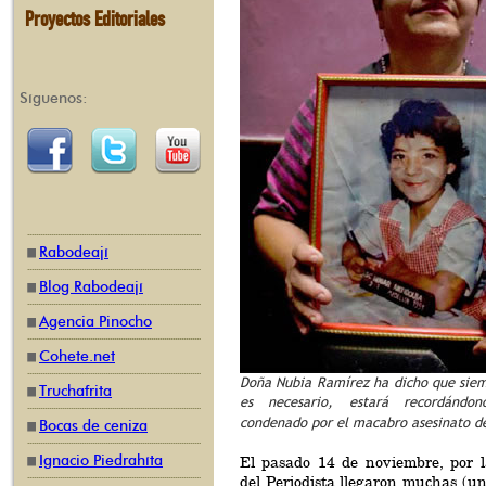
Proyectos Editoriales
Síguenos:
Rabodeají
Blog Rabodeají
Agencia Pinocho
Cohete.net
Doña Nubia Ramírez ha dicho que siemp
Truchafrita
es necesario, estará recordándo
condenado por el macabro asesinato d
Bocas de ceniza
Ignacio Piedrahíta
El pasado 14 de noviembre, por l
del Periodista llegaron muchas (u