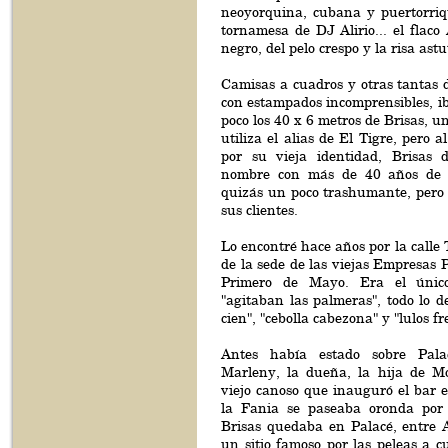
neoyorquina, cubana y puertorriq
tornamesa de DJ Alirio... el flaco 
negro, del pelo crespo y la risa astu
Camisas a cuadros y otras tantas de
con estampados incomprensibles, i
poco los 40 x 6 metros de Brisas, u
utiliza el alias de El Tigre, pero 
por su vieja identidad, Brisas 
nombre con más de 40 años de h
quizás un poco trashumante, pero f
sus clientes.
Lo encontré hace años por la calle T
de la sede de las viejas Empresas P
Primero de Mayo. Era el únic
"agitaban las palmeras", todo lo 
cien", "cebolla cabezona" y "lulos fr
Antes había estado sobre Pala
Marleny, la dueña, la hija de M
viejo canoso que inauguró el bar 
la Fania se paseaba oronda por 
Brisas quedaba en Palacé, entre
un sitio famoso por las peleas a c