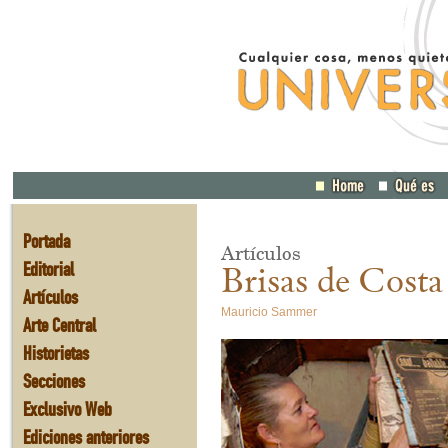
Portada
Artículos
Editorial
Brisas de Costa
Artículos
Mauricio Sammer
Arte Central
Historietas
Secciones
Exclusivo Web
Ediciones anteriores