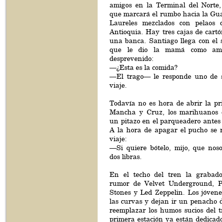
amigos en la Terminal del Norte,
que marcará el rumbo hacia la Gua
Laureles mezclados con pelaos 
Antioquia. Hay tres cajas de cartó
una banca. Santiago llega con el 
que le dio la mamá como amu
desprevenido:
—¿Esta es la comida?
—El trago— le responde uno de 
viaje.
Todavía no es hora de abrir la pr
Mancha y Cruz, los marihuanos c
un pitazo en el parqueadero antes d
A la hora de apagar el pucho se r
viaje:
—Si quiere bótelo, mijo, que noso
dos libras.
En el techo del tren la grabado
rumor de Velvet Underground, Pi
Stones y Led Zeppelin. Los jóven
las curvas y dejan ir un penacho
reemplazar los humos sucios del t
primera estación ya están dedicad