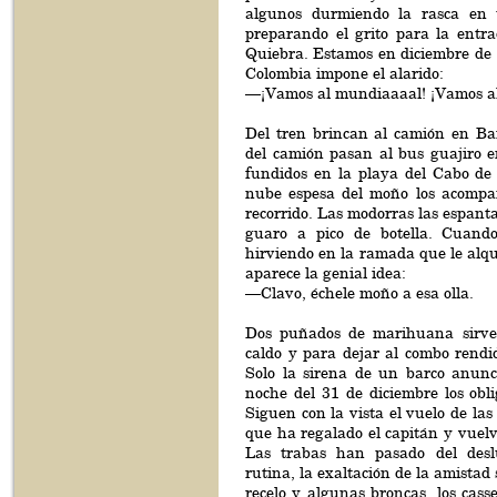
algunos durmiendo la rasca en 
preparando el grito para la entr
Quiebra. Estamos en diciembre de 
Colombia impone el alarido:
—¡Vamos al mundiaaaal! ¡Vamos a
Del tren brincan al camión en Bar
del camión pasan al bus guajiro 
fundidos en la playa del Cabo de
nube espesa del moño los acompa
recorrido. Las modorras las espant
guaro a pico de botella. Cuando
hirviendo en la ramada que le alq
aparece la genial idea:
—Clavo, échele moño a esa olla.
Dos puñados de marihuana sirve
caldo y para dejar al combo rendi
Solo la sirena de un barco anunc
noche del 31 de diciembre los oblig
Siguen con la vista el vuelo de las
que ha regalado el capitán y vuelve
Las trabas han pasado del des
rutina, la exaltación de la amistad
recelo y algunas broncas, los cass