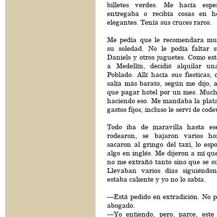
billetes verdes. Me hacía espe
entregaba o recibía cosas en h
elegantes. Tenía sus cruces raros.
Me pedía que le recomendara mu
su soledad. No le podía faltar 
Daniels y otros juguetes. Como es
a Medellín, decidió alquilar un
Poblado. Allí hacía sus fiesticas,
salía más barato, según me dijo, a
que pagar hotel por un mes. Much
haciendo eso. Me mandaba la plata
gastos fijos, incluso le serví de cod
Todo iba de maravilla hasta e
rodearon, se bajaron varios h
sacaron al gringo del taxi, lo esp
algo en inglés. Me dijeron a mí qu
no me extrañó tanto sino que se s
Llevaban varios días siguiéndon
estaba caliente y yo no lo sabía.
—Está pedido en extradición. No p
abogado.
—Yo entiendo, pero, parce, este