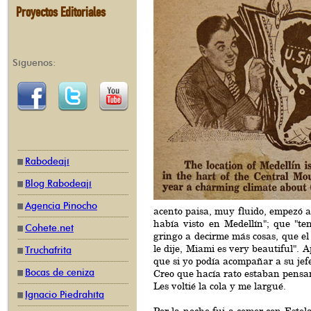
Proyectos Editoriales
Síguenos:
Rabodeají
Blog Rabodeají
Agencia Pinocho
acento paisa, muy fluido, empezó a
había visto en Medellín"; que "te
Cohete.net
gringo a decirme más cosas, que el
le dije, Miami es very beautiful". 
Truchafrita
que si yo podía acompañar a su jef
Bocas de ceniza
Creo que hacía rato estaban pensa
Les voltié la cola y me largué.
Ignacio Piedrahíta