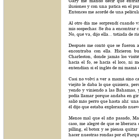
Gary me mandó decir que entrara
ilusiones y con una patica en el pur
Entonces me acordé de una película 
Al otro día me sorprendí cuando vi
mis sospechas: Se iba a encontrar co
No, qué va, dijo ella... totiada de ri
Después me contó que se fueron a
encontraba con ella. Hicieron 
Charleston, donde jamás los visi
hacía el fo, se hacía el loco, ni
entendían si el inglés de mi mamá er
Casi no volví a ver a mamá sino c
viejito le daba lo que quisiera, pe
yendo y viniendo a las Bahamas, y
podía llamar porque andaba en gira 
salió más perro que hasta ahí: una
él dijo que estaba explorando nuev
Menos mal que el año pasado, Mamá
caso, me alegré de que se liberara 
pilling, el botox y se piensa quit
hacer nuestras rondas por el Parqu