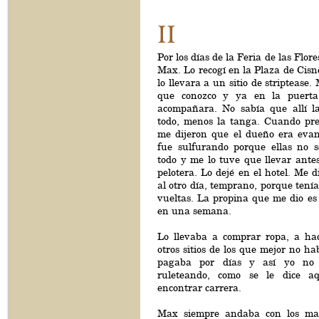
II
Por los días de la Feria de las Flor
Max. Lo recogí en la Plaza de Cisn
lo llevara a un sitio de striptease.
que conozco y ya en la puerta
acompañara. No sabía que allí la
todo, menos la tanga. Cuando pre
me dijeron que el dueño era evan
fue sulfurando porque ellas no 
todo y me lo tuve que llevar ante
pelotera. Lo dejé en el hotel. Me d
al otro día, temprano, porque ten
vueltas. La propina que me dio es
en una semana.
Lo llevaba a comprar ropa, a ha
otros sitios de los que mejor no h
pagaba por días y así yo no
ruleteando, como se le dice a
encontrar carrera.
Max siempre andaba con los male