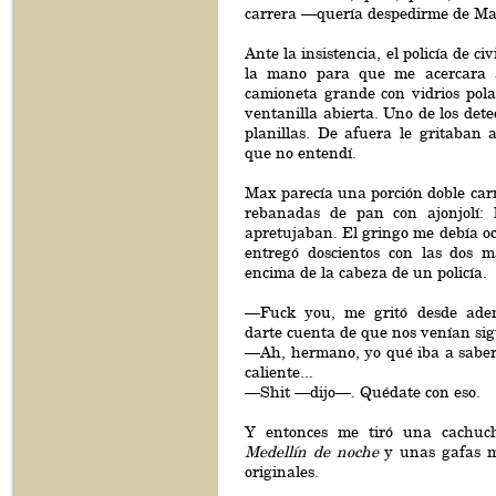
carrera —quería despedirme de Ma
Ante la insistencia, el policía de ci
la mano para que me acercara 
camioneta grande con vidrios pola
ventanilla abierta. Uno de los dete
planillas. De afuera le gritaban 
que no entendí.
Max parecía una porción doble car
rebanadas de pan con ajonjolí: l
apretujaban. El gringo me debía o
entregó doscientos con las dos 
encima de la cabeza de un policía.
—Fuck you, me gritó desde ade
darte cuenta de que nos venían si
—Ah, hermano, yo qué iba a sabe
caliente...
—Shit —dijo—. Quédate con eso.
Y entonces me tiró una cachu
Medellín de noche
y unas gafas ma
originales.