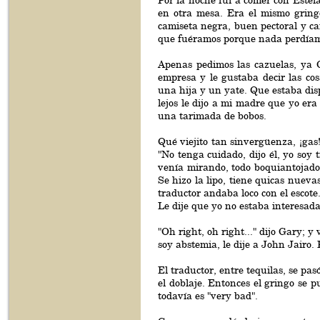
Por la noche fui a comer con Estel
en otra mesa. Era el mismo gringo
camiseta negra, buen pectoral y ca
que fuéramos porque nada perdíamo
Apenas pedimos las cazuelas, ya 
empresa y le gustaba decir las cos
una hija y un yate. Que estaba dis
lejos le dijo a mi madre que yo er
una tarimada de bobos.
Qué viejito tan sinvergüenza, ¡gas
"No tenga cuidado, dijo él, yo soy 
venía mirando, todo boquiantojad
Se hizo la lipo, tiene quicas nuev
traductor andaba loco con el escote
Le dije que yo no estaba interesada
"Oh right, oh right..." dijo Gary; 
soy abstemia, le dije a John Jairo.
El traductor, entre tequilas, se pas
el doblaje. Entonces el gringo se 
todavía es "very bad".