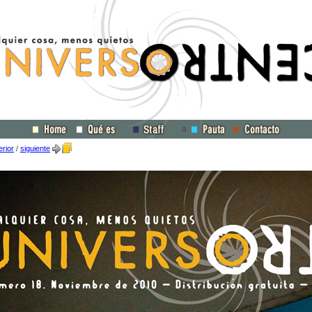
a
erior
/
siguiente