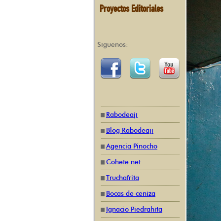
Proyectos Editoriales
Síguenos:
Rabodeají
Blog Rabodeají
Agencia Pinocho
Cohete.net
Truchafrita
Bocas de ceniza
Ignacio Piedrahíta