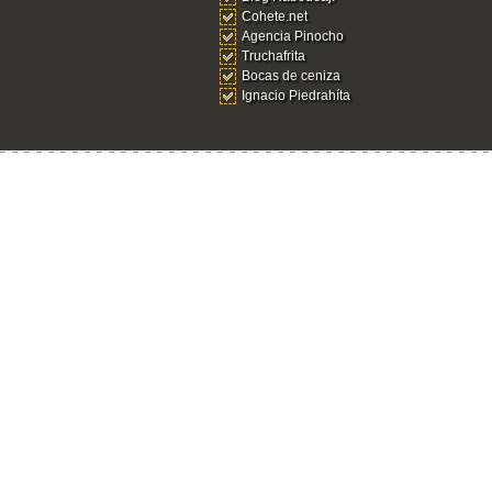
Cohete.net
Agencia Pinocho
Truchafrita
Bocas de ceniza
Ignacio Piedrahíta
Ingresar