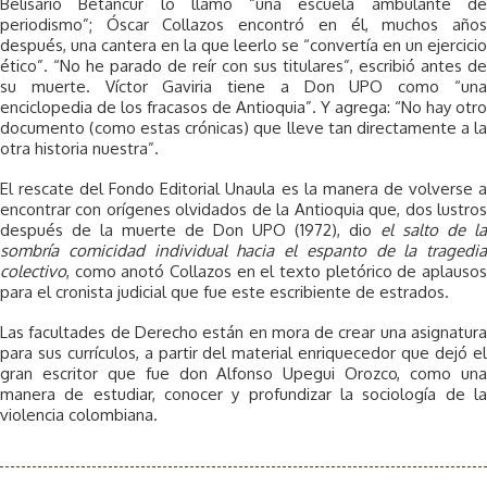
Belisario Betancur lo llamó “una escuela ambulante de
periodismo”; Óscar Collazos encontró en él, muchos años
después, una cantera en la que leerlo se “convertía en un ejercicio
ético”. “No he parado de reír con sus titulares”, escribió antes de
su muerte. Víctor Gaviria tiene a Don UPO como “una
enciclopedia de los fracasos de Antioquia”. Y agrega: “No hay otro
documento (como estas crónicas) que lleve tan directamente a la
otra historia nuestra”.
El rescate del Fondo Editorial Unaula es la manera de volverse a
encontrar con orígenes olvidados de la Antioquia que, dos lustros
después de la muerte de Don UPO (1972), dio
el salto de la
sombría comicidad individual hacia el espanto de la tragedia
colectivo
, como anotó Collazos en el texto pletórico de aplausos
para el cronista judicial que fue este escribiente de estrados.
Las facultades de Derecho están en mora de crear una asignatura
para sus currículos, a partir del material enriquecedor que dejó el
gran escritor que fue don Alfonso Upegui Orozco, como una
manera de estudiar, conocer y profundizar la sociología de la
violencia colombiana.