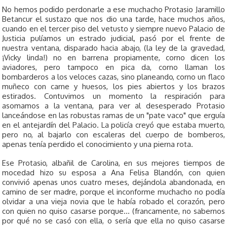
No hemos podido perdonarle a ese muchacho Protasio Jaramillo
Betancur el sustazo que nos dio una tarde, hace muchos años,
cuando en el tercer piso del vetusto y siempre nuevo Palacio de
Justicia pulíamos un estrado judicial, pasó por el frente de
nuestra ventana, disparado hacia abajo, (la ley de la gravedad,
¡Vicky linda!) no en barrena propiamente, corno dicen los
aviadores, pero tampoco en pica­ da, corno llaman los
bombarderos a los veloces cazas, sino planeando, corno un flaco
muñeco con carne y huesos, los pies abiertos y los brazos
estirados. Contuvimos un momento la respiración para
asomamos a la ventana, para ver al desesperado Protasio
lanceándose en las robustas ramas de un "pate vaco" que erguía
en el antejardín del Palacio. La policía creyó que estaba muerto,
pero no, al bajarlo con escaleras del cuerpo de bomberos,
apenas tenía perdido el conocimiento y una pierna rota.
Ese Protasio, albañil de Carolina, en sus mejores tiempos de
mocedad hizo su esposa a Ana Felisa Blandón, con quien
convivió apenas unos cuatro meses, dejándola abandonada, en
camino de ser madre, porque el inconforme muchacho no podía
olvidar a una vieja novia que le había robado el corazón, pero
con quien no quiso casarse porque... (francamente, no sabernos
por qué no se casó con ella, o sería que ella no quiso casarse