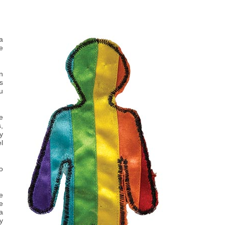
a
e
n
s
u
e
,
y
l
o
e
e
a
y