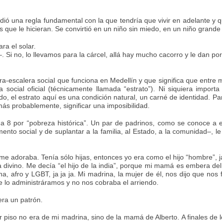
 una regla fundamental con la que tendría que vivir en adelante y que 
 que le hicieran. Se convirtió en un niño sin miedo, en un niño grande
ra el solar.
 Si no, lo llevamos para la cárcel, allá hay mucho cacorro y le dan por
ra-escalera social que funciona en Medellín y que significa que entre
 social oficial (técnicamente llamada “estrato”). Ni siquiera importa
o, el estrato aquí es una condición natural, un carné de identidad. P
ás probablemente, significar una imposibilidad.
a 8 por “pobreza histórica”. Un par de padrinos, como se conoce a 
ento social y de suplantar a la familia, al Estado, a la comunidad–,
me adoraba. Tenía sólo hijas, entonces yo era como el hijo “hombre”, 
 divino. Me decía “el hijo de la india”, porque mi mamá es embera d
na, afro y LGBT, ja ja ja. Mi madrina, la mujer de él, nos dijo que n
e lo administráramos y no nos cobraba el arriendo.
ra un patrón.
r piso no era de mi madrina, sino de la mamá de Alberto. A finales de 