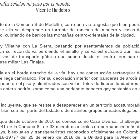
rafos señalan mi paso por el mundo.
Vicente Huidobro
lto de la Comuna 8 de Medellín, corre una vía angosta que bien podrí
jo de ella se desprende un torrente de ranchos de madera y casas d
, cubriendo de barrios las montañas centro-orientales de la ciudad.
 Villatina con La Sierra, pasando por asentamientos de població
n su recorrido va perdiendo el asfalto y se va estrechando aun má
tivos de transporte público que suben desde el centro terminan s
ase militar Las Tinajas.
a en el borde derecho de la vía, hay una construcción rectangular d
 se llega caminando. Por su decoración interior con banderas de arcoíris
jados en el piso y alumbrados con velas, fotos de líderes fundadores 
 casa entera podría izarse como una ondeante bandera gay sostenida en e
e incluyente, que se resiste a desaparecer en un territorio acostumbrad
 bien sea por parte del Estado o de distintos grupos armados ilegales.
, que desde octubre de 2016 se conoce como Casa Diversa. El albergu
GBT de la Comuna 8 –de 33 miembros iniciales no permanecen más d
ays, bisexuales y transgeneristas reconocido oficialmente en Colombi
016-19777 del 25 de enero de 2016 de la Unidad para la Atención 