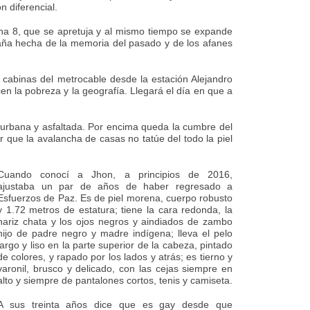
 diferencial.
una 8, que se apretuja y al mismo tiempo se expande
aña hecha de la memoria del pasado y de los afanes
 cabinas del metrocable desde la estación Alejandro
en la pobreza y la geografía. Llegará el día en que a
a urbana y asfaltada. Por encima queda la cumbre del
 que la avalancha de casas no tatúe del todo la piel
Cuando conocí a Jhon, a principios de 2016,
ajustaba un par de años de haber regresado a
Esfuerzos de Paz. Es de piel morena, cuerpo robusto
y 1.72 metros de estatura; tiene la cara redonda, la
nariz chata y los ojos negros y aindiados de zambo
hijo de padre negro y madre indígena; lleva el pelo
largo y liso en la parte superior de la cabeza, pintado
de colores, y rapado por los lados y atrás; es tierno y
varonil, brusco y delicado, con las cejas siempre en
alto y siempre de pantalones cortos, tenis y camiseta.
A sus treinta años dice que es gay desde que