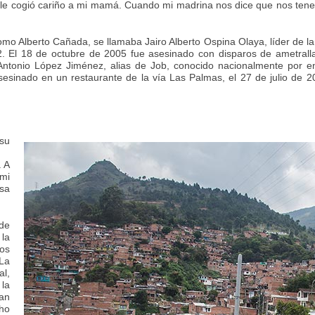
le cogió cariño a mi mamá. Cuando mi madrina nos dice que nos tenem
mo Alberto Cañada, se llamaba Jairo Alberto Ospina Olaya, líder de 
 El 18 de octubre de 2005 fue asesinado con disparos de ametrallad
Antonio López Jiménez, alias de Job, conocido nacionalmente por e
sesinado en un restaurante de la vía Las Palmas, el 27 de julio de 
 su
. A
mi
asa
de
la
tos
La
al,
 la
gan
ho