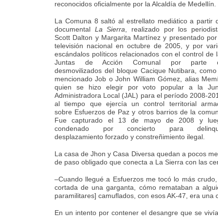
reconocidos oficialmente por la Alcaldía de Medellín.
La Comuna 8 saltó al estrellato mediático a partir 
documental
La Sierra
, realizado por los periodis
Scott Dalton y Margarita Martínez y presentado por
televisión nacional en octubre de 2005, y por var
escándalos políticos relacionados con el control de 
Juntas de Acción Comunal por parte 
desmovilizados del bloque Cacique Nutibara, como
mencionado Job o John William Gómez, alias Memí
quien se hizo elegir por voto popular a la Jun
Administradora Local (JAL) para el período 2008-20
al tiempo que ejercía un control territorial arm
sobre Esfuerzos de Paz y otros barrios de la comu
Fue capturado el 13 de mayo de 2008 y lue
condenado por concierto para delinqui
desplazamiento forzado y constreñimiento ilegal.
La casa de Jhon y Casa Diversa quedan a pocos metr
de paso obligado que conecta a La Sierra con las cen
–Cuando llegué a Esfuerzos me tocó lo más crudo, e
cortada de una garganta, cómo remataban a alguien,
paramilitares] camuflados, con esos AK-47, era una co
En un intento por contener el desangre que se vivía