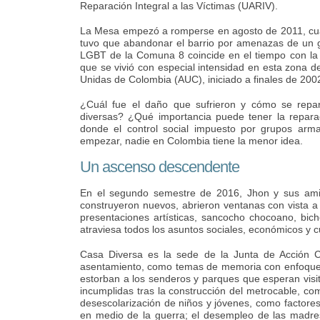
Reparación Integral a las Víctimas (UARIV).
La Mesa empezó a romperse en agosto de 2011, cua
tuvo que abandonar el barrio por amenazas de un 
LGBT de la Comuna 8 coincide en el tiempo con la co
que se vivió con especial intensidad en esta zona d
Unidas de Colombia (AUC), iniciado a finales de 200
¿Cuál fue el daño que sufrieron y cómo se repar
diversas? ¿Qué importancia puede tener la repara
donde el control social impuesto por grupos arm
empezar, nadie en Colombia tiene la menor idea.
Un ascenso descendente
En el segundo semestre de 2016, Jhon y sus amig
construyeron nuevos, abrieron ventanas con vista a
presentaciones artísticas, sancocho chocoano, bic
atraviesa todos los asuntos sociales, económicos y cu
Casa Diversa es la sede de la Junta de Acción Co
asentamiento, como temas de memoria con enfoque de
estorban a los senderos y parques que esperan visit
incumplidas tras la construcción del metrocable, co
desescolarización de niños y jóvenes, como factores
en medio de la guerra; el desempleo de las madres 