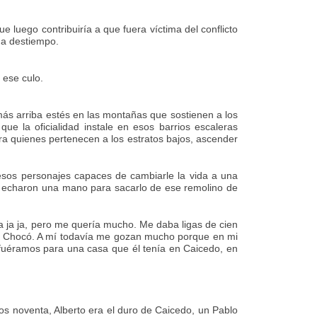
luego contribuiría a que fuera víctima del conflicto
 a destiempo.
 ese culo.
 más arriba estés en las montañas que sostienen a los
 que la oficialidad instale en esos barrios escaleras
ara quienes pertenecen a los estratos bajos, ascender
esos personajes capaces de cambiarle la vida a una
 le echaron una mano para sacarlo de ese remolino de
ja ja ja, pero me quería mucho. Me daba ligas de cien
el Chocó. A mí todavía me gozan mucho porque en mi
os fuéramos para una casa que él tenía en Caicedo, en
los noventa, Alberto era el duro de Caicedo, un Pablo