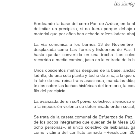
Los sismóg
Bordeando la base del cerro Pan de Azúcar, en lo a
delimitar un precipicio, si no fuera porque deba
material que por años han echado raíces ladera abajo
La vía comunica a los barrios 13 de Noviembre y
desplazada como Las Torres y Esfuerzos de Paz. E
hasta quedar convertida en una trocha. Los colec
recorrido a medio camino, justo en la entrada de la b
Unos doscientos metros después de la base, anclad
ladrillo, de una sola planta y techo de zinc, a la que
la foto de una reina trans asesinada, mandalas dibu
textos sobre las luchas históricas del territorio, la
filo del precipicio.
La avanzada de un
soft power
colectivo, silencioso 
a la imposición violenta de determinado orden social,
Se trata de la caseta comunal de Esfuerzos de Paz
de los pocos integrantes que quedan de la Mesa L
ocho personas–, el único colectivo de lesbianas, g
como víctima del conflicto armado –Resolución 2