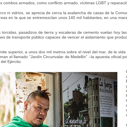
 los combos armados, como conflicto armado, víctimas LGBT y reparación
co ni vidrios, se aprecia de cerca la avalancha de casas de la Com
reas en la que se entremezclan unos 140 mil habitantes, en una mar
 torcidas, pasadizos de tierra y escaleras de cemento vuelan hoy las
nes de transporte público capaces de vencer el aislamiento que produc
mite superior, a unos dos mil metros sobre el nivel del mar, de la vid
n el llamado “Jardín Circunvalar de Medellín” –la apuesta oficial por
el Ejército.