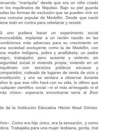
recuerda; “mariquita” desde que era un niño criado
en los inquilinatos de Niquitao. Bajo su piel guarda
todas las formas de exclusión que se pueden vivir en
una comuna popular de Medellín. Desde que nació
tiene todo en contra para rebelarse y resistir.
Si uno pudiera hacer un experimento social
inconcebible, implantar a un recién nacido en las
condiciones más adversas para su crecimiento en
una sociedad excluyente como la de Medellín, con
una madre indígena, pobre y analfabeta; un padre
negro, trabajador, pero ausente y violento; sin
seguridad social ni vivienda propia; viviendo en un
inquilinato con servicios públicos escasos y
compartidos; rodeado de lugares de venta de vicio y
prostitución; y uno se sentara a observar durante
años lo que ese niño hará con su vida, lo último que
cualquier científico social –ni el más arriesgado ni el
más cínico– esperaría encontrarse sería al Jhon
de de la Institución Educativa Héctor Abad Gómez.
 Jhon–. Como era hijo único, era la sensación, y como
adora. Trabajaba para una mujer lesbiana, gorda, mal