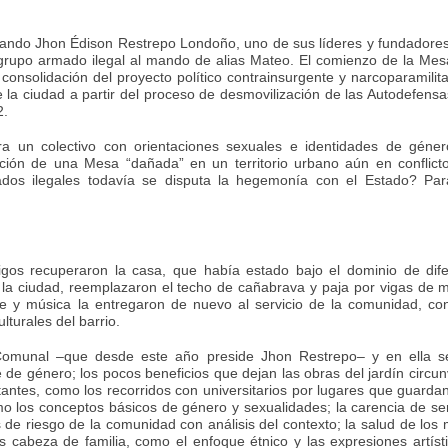
ndo Jhon Édison Restrepo Londoño, uno de sus líderes y fundadores
grupo armado ilegal al mando de alias Mateo. El comienzo de la Mes
nsolidación del proyecto político contrainsurgente y narcoparamilita
e la ciudad a partir del proceso de desmovilización de las Autodefensa
2.
a un colectivo con orientaciones sexuales e identidades de géner
ción de una Mesa “dañada” en un territorio urbano aún en conflicto
ados ilegales todavía se disputa la hegemonía con el Estado? Par
os recuperaron la casa, que había estado bajo el dominio de dif
 la ciudad, reemplazaron el techo de cañabrava y paja por vigas de m
he y música la entregaron de nuevo al servicio de la comunidad, con
lturales del barrio.
munal –que desde este año preside Jhon Restrepo– y en ella se di
 género; los pocos beneficios que dejan las obras del jardín circu
antes, como los recorridos con universitarios por lugares que guardan
mo los conceptos básicos de género y sexualidades; la carencia de serv
 de riesgo de la comunidad con análisis del contexto; la salud de los
cabeza de familia, como el enfoque étnico y las expresiones artíst