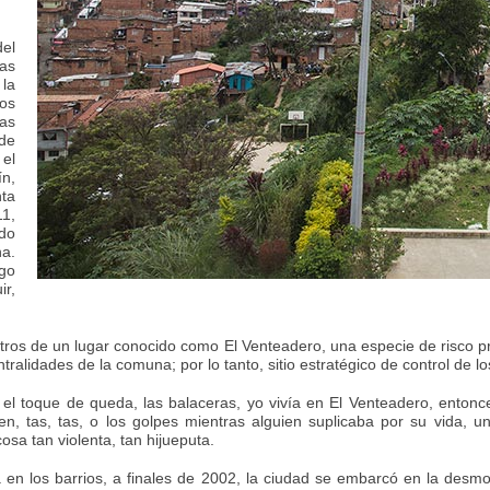
del
tas
 la
ios
las
de
 el
n,
ta
11,
ado
na.
go
r,
os de un lugar conocido como El Venteadero, una especie de risco pro
tralidades de la comuna; por lo tanto, sitio estratégico de control de 
l toque de queda, las balaceras, yo vivía en El Venteadero, entonc
 tas, tas, o los golpes mientras alguien suplicaba por su vida, un
sa tan violenta, tan hijueputa.
 en los barrios, a finales de 2002, la ciudad se embarcó en la desm