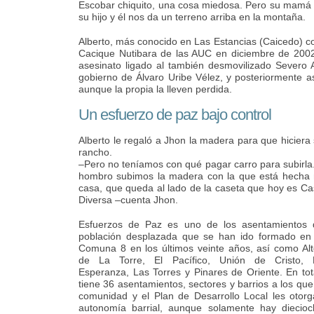
Escobar chiquito, una cosa miedosa. Pero su mamá 
su hijo y él nos da un terreno arriba en la montaña.
Alberto, más conocido en Las Estancias (Caicedo) co
Cacique Nutibara de las AUC en diciembre de 2002.
asesinato ligado al también desmovilizado Severo 
gobierno de Álvaro Uribe Vélez, y posteriormente a
aunque la propia la lleven perdida.
Un esfuerzo de paz bajo control
Alberto le regaló a Jhon la madera para que hiciera
rancho.
–Pero no teníamos con qué pagar carro para subirla
hombro subimos la madera con la que está hecha 
casa, que queda al lado de la caseta que hoy es C
Diversa –cuenta Jhon.
Esfuerzos de Paz es uno de los asentamientos 
población desplazada que se han ido formado en 
Comuna 8 en los últimos veinte años, así como Al
de La Torre, El Pacífico, Unión de Cristo, 
Esperanza, Las Torres y Pinares de Oriente. En tot
tiene 36 asentamientos, sectores y barrios a los que
comunidad y el Plan de Desarrollo Local les otor
autonomía barrial, aunque solamente hay diecioc