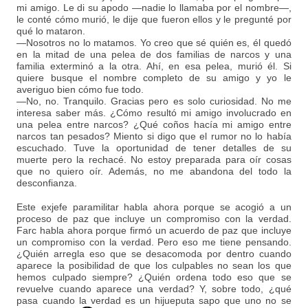
mi amigo. Le di su apodo —nadie lo llamaba por el nombre—,
le conté cómo murió, le dije que fueron ellos y le pregunté por
qué lo mataron.
—Nosotros no lo matamos. Yo creo que sé quién es, él quedó
en la mitad de una pelea de dos familias de narcos y una
familia exterminó a la otra. Ahí, en esa pelea, murió él. Si
quiere busque el nombre completo de su amigo y yo le
averiguo bien cómo fue todo.
—No, no. Tranquilo. Gracias pero es solo curiosidad. No me
interesa saber más. ¿Cómo resultó mi amigo involucrado en
una pelea entre narcos? ¿Qué coños hacía mi amigo entre
narcos tan pesados? Miento si digo que el rumor no lo había
escuchado. Tuve la oportunidad de tener detalles de su
muerte pero la rechacé. No estoy preparada para oír cosas
que no quiero oír. Además, no me abandona del todo la
desconfianza.
Este exjefe paramilitar habla ahora porque se acogió a un
proceso de paz que incluye un compromiso con la verdad.
Farc habla ahora porque firmó un acuerdo de paz que incluye
un compromiso con la verdad. Pero eso me tiene pensando.
¿Quién arregla eso que se desacomoda por dentro cuando
aparece la posibilidad de que los culpables no sean los que
hemos culpado siempre? ¿Quién ordena todo eso que se
revuelve cuando aparece una verdad? Y, sobre todo, ¿qué
pasa cuando la verdad es un hijueputa sapo que uno no se