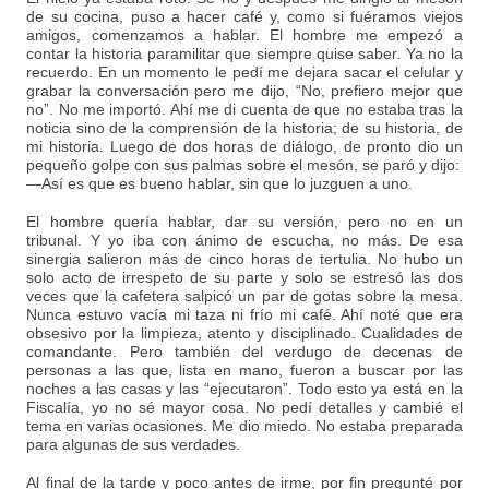
de su cocina, puso a hacer café y, como si fuéramos viejos
amigos, comenzamos a hablar. El hombre me empezó a
contar la historia paramilitar que siempre quise saber. Ya no la
recuerdo. En un momento le pedí me dejara sacar el celular y
grabar la conversación pero me dijo, “No, prefiero mejor que
no”. No me importó. Ahí me di cuenta de que no estaba tras la
noticia sino de la comprensión de la historia; de su historia, de
mi historia. Luego de dos horas de diálogo, de pronto dio un
pequeño golpe con sus palmas sobre el mesón, se paró y dijo:
—Así es que es bueno hablar, sin que lo juzguen a uno.
El hombre quería hablar, dar su versión, pero no en un
tribunal. Y yo iba con ánimo de escucha, no más. De esa
sinergia salieron más de cinco horas de tertulia. No hubo un
solo acto de irrespeto de su parte y solo se estresó las dos
veces que la cafetera salpicó un par de gotas sobre la mesa.
Nunca estuvo vacía mi taza ni frío mi café. Ahí noté que era
obsesivo por la limpieza, atento y disciplinado. Cualidades de
comandante. Pero también del verdugo de decenas de
personas a las que, lista en mano, fueron a buscar por las
noches a las casas y las “ejecutaron”. Todo esto ya está en la
Fiscalía, yo no sé mayor cosa. No pedí detalles y cambié el
tema en varias ocasiones. Me dio miedo. No estaba preparada
para algunas de sus verdades.
Al final de la tarde y poco antes de irme, por fin pregunté por