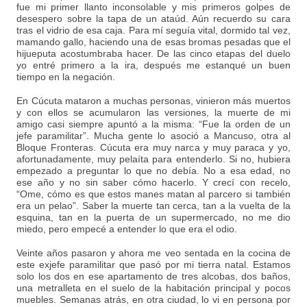
fue mi primer llanto inconsolable y mis primeros golpes de
desespero sobre la tapa de un ataúd. Aún recuerdo su cara
tras el vidrio de esa caja. Para mí seguía vital, dormido tal vez,
mamando gallo, haciendo una de esas bromas pesadas que el
hijueputa acostumbraba hacer. De las cinco etapas del duelo
yo entré primero a la ira, después me estanqué un buen
tiempo en la negación.
En Cúcuta mataron a muchas personas, vinieron más muertos
y con ellos se acumularon las versiones, la muerte de mi
amigo casi siempre apuntó a la misma: “Fue la orden de un
jefe paramilitar”. Mucha gente lo asoció a Mancuso, otra al
Bloque Fronteras. Cúcuta era muy narca y muy paraca y yo,
afortunadamente, muy pelaíta para entenderlo. Si no, hubiera
empezado a preguntar lo que no debía. No a esa edad, no
ese año y no sin saber cómo hacerlo. Y crecí con recelo,
“Ome, cómo es que estos manes matan al parcero si también
era un pelao”. Saber la muerte tan cerca, tan a la vuelta de la
esquina, tan en la puerta de un supermercado, no me dio
miedo, pero empecé a entender lo que era el odio.
Veinte años pasaron y ahora me veo sentada en la cocina de
este exjefe paramilitar que pasó por mi tierra natal. Estamos
solo los dos en ese apartamento de tres alcobas, dos baños,
una metralleta en el suelo de la habitación principal y pocos
muebles. Semanas atrás, en otra ciudad, lo vi en persona por