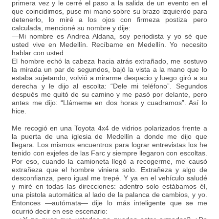
primera vez y le cerré el paso a la salida de un evento en el
que coincidimos, puse mi mano sobre su brazo izquierdo para
detenerlo, lo miré a los ojos con firmeza postiza pero
calculada, mencioné su nombre y dije:
—Mi nombre es Andrea Aldana, soy periodista y yo sé que
usted vive en Medellín. Recíbame en Medellín. Yo necesito
hablar con usted.
El hombre echó la cabeza hacia atrás extrañado, me sostuvo
la mirada un par de segundos, bajó la vista a la mano que lo
estaba sujetando, volvió a mirarme despacio y luego giró a su
derecha y le dijo al escolta: “Dele mi teléfono”. Segundos
después me quitó de su camino y me pasó por delante, pero
antes me dijo: “Llámeme en dos horas y cuadramos”. Así lo
hice.
Me recogió en una Toyota 4x4 de vidrios polarizados frente a
la puerta de una iglesia de Medellín a donde me dijo que
llegara. Los mismos encuentros para lograr entrevistas los he
tenido con exjefes de las Farc y siempre llegaron con escoltas.
Por eso, cuando la camioneta llegó a recogerme, me causó
extrañeza que el hombre viniera solo. Extrañeza y algo de
desconfianza, pero igual me trepé. Y ya en el vehículo saludé
y miré en todas las direcciones: adentro solo estábamos él,
una pistola automática al lado de la palanca de cambios, y yo.
Entonces —autómata— dije lo más inteligente que se me
ocurrió decir en ese escenario: