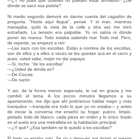
—¿Y no pues que ustedes no pueden estar armados? ¿De
dónde se sacó esa pistola?
Ni medio segundo demoré en darme cuenta del cagadón de
pregunta. “Hasta aquí llegué”, pensé. Y el man, mientras
manejaba, quitó la vista de la calle y otra vez me miró
extrañado. La tensión era palpable. Yo no sabía ni dónde
poner las manos. Todo estaba saliendo mal. Todo mal. Pero,
de repente, se empezó a reír.
—Las saco con los escoltas. Están a nombre de los escoltas,
son de ellos y a ellos a veces se les quedan acá en el carro y
pues, usted sabe, mejor no dar papaya.
—Sí, toche, “de los escoltas”.
—¿Usted de dónde es?
—De Cúcuta.
—De razón.
Y así, de la forma menos esperada, le caí en gracia y me
cambió el tema. A los pocos minutos llegamos a su
apartamento, me dijo que ahí podríamos hablar mejor y más
tranquilos —tranquila era todo lo que yo no estaba— y antes
de iniciar la conversa me enseñó su hogar: pulcro, limpio,
pintado todo de blanco, cada pieza en orden y lo único tirado
en el suelo era una metralleta en la habitación principal.
—¿Y qué? ¿Esa también se le quedó a los escoltas?
El hielo ya estaba roto. Se rio y después me dirigió al mesón