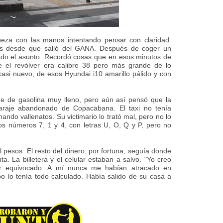
beza con las manos intentando pensar con claridad.
os desde que salió del GANA. Después de coger un
odo el asunto. Recordó cosas que en esos minutos de
e el revólver era calibre 38 pero más grande de lo
casi nuevo, de esos Hyundai i10 amarillo pálido y con
ue de gasolina muy lleno, pero aún así pensó que la
araje abandonado de Copacabana. El taxi no tenía
hando vallenatos. Su victimario lo trató mal, pero no lo
los números 7, 1 y 4, con letras U, O, Q y P, pero no
 pesos. El resto del dinero, por fortuna, seguía donde
ta. La billetera y el celular estaban a salvo. "Yo creo
ar equivocado. A mí nunca me habían atracado en
po lo tenía todo calculado. Había salido de su casa a