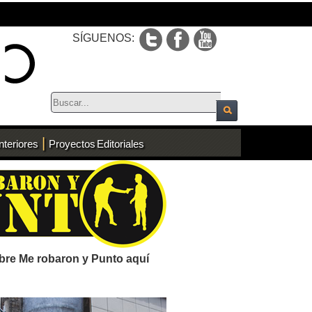
SÍGUENOS:
|
nteriores
Proyectos Editoriales
bre Me robaron y Punto aquí