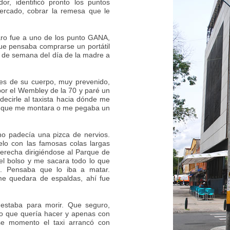
, identificó pronto los puntos
ercado, cobrar la remesa que le
aro fue a uno de los punto GANA,
que pensaba comprarse un portátil
in de semana del día de la madre a
tes de su cuerpo, muy prevenido,
 por el Wembley de la 70 y paré un
decirle al taxista hacia dónde me
jo que me montara o me pegaba un
 no padecía una pizca de nervios.
lo con las famosas colas largas
derecha dirigiéndose al Parque de
 el bolso y me sacara todo lo que
io. Pensaba que lo iba a matar.
me quedara de espaldas, ahí fue
 estaba para morir. Que seguro,
to que quería hacer y apenas con
se momento el taxi arrancó con