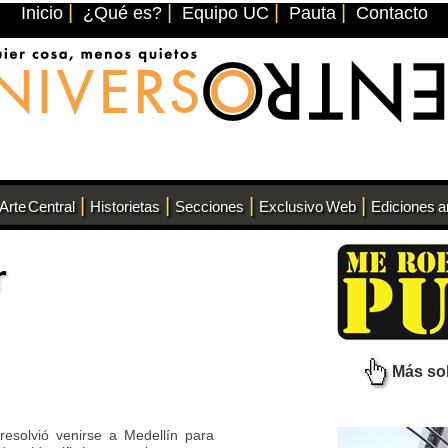
|
|
|
|
Inicio
¿Qué es?
Equipo UC
Pauta
Contacto
|
|
|
|
Arte Central
Historietas
Secciones
Exclusivo Web
Ediciones a
r
Más so
esolvió venirse a Medellín para