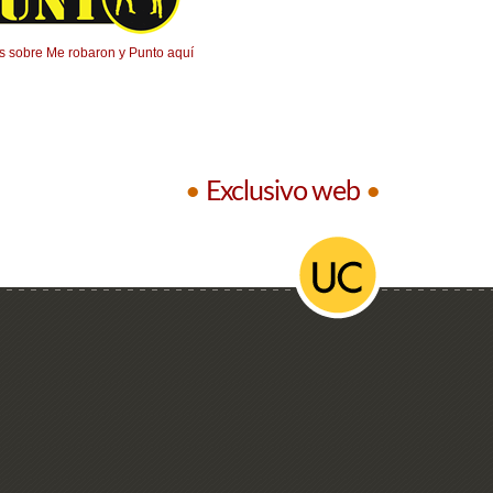
 sobre Me robaron y Punto aquí
•
Exclusivo web
•