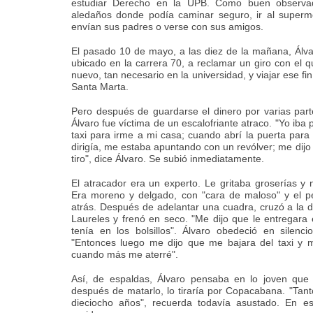
estudiar Derecho en la UPB. Como buen observador
aledaños donde podía caminar seguro, ir al superm
envían sus padres o verse con sus amigos.
El pasado 10 de mayo, a las diez de la mañana, Álv
ubicado en la carrera 70, a reclamar un giro con el 
nuevo, tan necesario en la universidad, y viajar ese f
Santa Marta.
Pero después de guardarse el dinero por varias par
Álvaro fue víctima de un escalofriante atraco. "Yo iba
taxi para irme a mi casa; cuando abrí la puerta para 
dirigía, me estaba apuntando con un revólver; me di
tiro", dice Álvaro. Se subió inmediatamente.
El atracador era un experto. Le gritaba groserías y
Era moreno y delgado, con "cara de maloso" y el pe
atrás. Después de adelantar una cuadra, cruzó a la 
Laureles y frenó en seco. "Me dijo que le entregara
tenía en los bolsillos". Álvaro obedeció en silenc
"Entonces luego me dijo que me bajara del taxi y 
cuando más me aterré".
Así, de espaldas, Álvaro pensaba en lo joven que
después de matarlo, lo tiraría por Copacabana. "Tan
dieciocho años", recuerda todavía asustado. En e