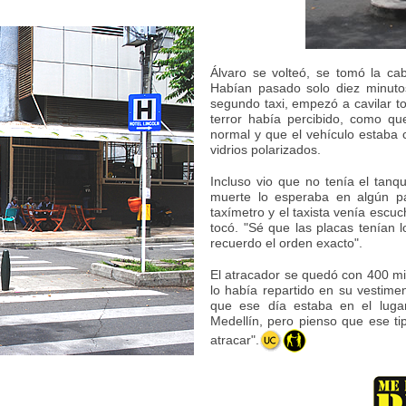
Álvaro se volteó, se tomó la ca
Habían pasado solo diez minut
segundo taxi, empezó a cavilar t
terror había percibido, como qu
normal y que el vehículo estaba 
vidrios polarizados.
Incluso vio que no tenía el tanq
muerte lo esperaba en algún p
taxímetro y el taxista venía escuc
tocó. "Sé que las placas tenían 
recuerdo el orden exacto".
El atracador se quedó con 400 mil
lo había repartido en su vestimen
que ese día estaba en el lug
Medellín, pero pienso que ese ti
atracar".