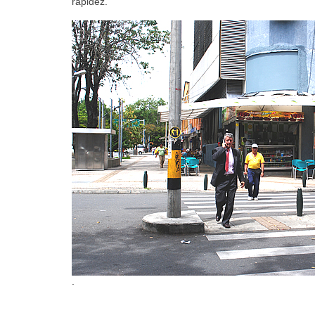
rapidez.
.