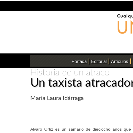
|
|
|
Portada
Editorial
Artículos
Historia de un atraco
Un taxista atracado
María Laura Idárraga
Álvaro Ortiz es un samario de dieciocho años que r