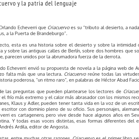
cuervo y la patria del lenguaje
Orlando Echeverri que
Criacuervo
es su “tributo al desierto, a nada
s, a la Puerta de Brandeburgo”.
ecto, esta es una historia sobre el desierto y sobre la intimidad 
ra y sobre las antiguas calles de Berlín, sobre dos hombres que 
e, parecen unidos por la abrumadora fuerza de la derrota.
do Echeverri envió su propuesta de novela a la página web de 
zo falta más que una lectura.
Criacuervo
reúne todas las virtudes
istoria poderosa, “un ritmo raro”, en palabras de Héctor Abad Facio
de las preguntas que pueden plantearse los lectores de
Criacue
r el frío más extremo y el calor más abrasador con los mismos rec
nes, Klaus y Adler, pueden tener tanta vida en la voz de un escri
 escritor con dominio pleno de su oficio. Sus personajes, alemanes
verri es cartagenero, pero vive desde hace algunos años en Sevi
tina. Y todas esas voces distintas, esas formas diferentes del es
Andrés Ardila, editor de Angosta.
stas, entre muchas otras razones,
Criacuervo
es el primer libro s