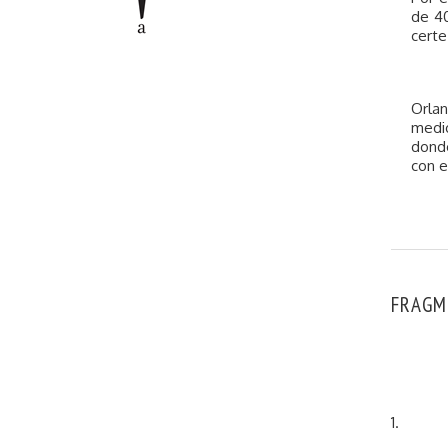
de 40
certe
Orlan
medio
donde
con e
FRAGM
1.