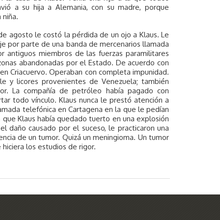
ió a su hija a Alemania, con su madre, porque
 niña.
de agosto le costó la pérdida de un ojo a Klaus. Le
aje por parte de una banda de mercenarios llamada
or antiguos miembros de las fuerzas paramilitares
s zonas abandonadas por el Estado. De acuerdo con
io en Criacuervo. Operaban con completa impunidad.
ble y licores provenientes de Venezuela; también
tor. La compañía de petróleo había pagado con
rtar todo vínculo. Klaus nunca le prestó atención a
llamada telefónica en Cartagena en la que le pedían
n que Klaus había quedado tuerto en una explosión
el daño causado por el suceso, le practicaron una
sencia de un tumor. Quizá un meningioma. Un tumor
iciera los estudios de rigor.