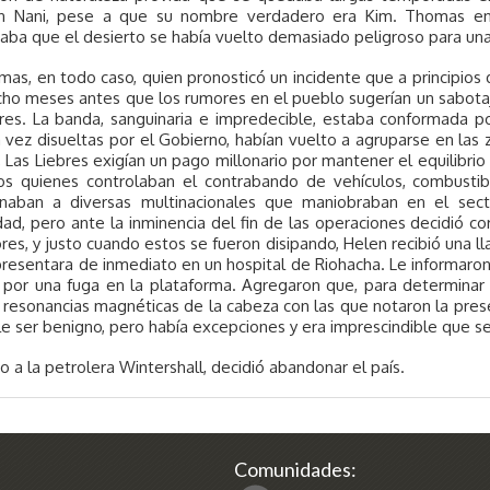
n Nani, pese a que su nombre verdadero era Kim. Thomas env
aba que el desierto se había vuelto demasiado peligroso para una
as, en todo caso, quien pronosticó un incidente que a principios 
icho meses antes que los rumores en el pueblo sugerían un sabot
bres. La banda, sanguinaria e impredecible, estaba conformada p
 vez disueltas por el Gobierno, habían vuelto a agruparse en la
Las Liebres exigían un pago millonario por mantener el equilibr
los quienes controlaban el contrabando de vehículos, combusti
onaban a diversas multinacionales que maniobraban en el sec
dad, pero ante la inminencia del fin de las operaciones decidió co
res, y justo cuando estos se fueron disipando, Helen recibió una 
resentara de inmediato en un hospital de Riohacha. Le informaro
 por una fuga en la plataforma. Agregaron que, para determinar 
 resonancias magnéticas de la cabeza con las que notaron la pre
e ser benigno, pero había excepciones y era imprescindible que se h
o a la petrolera Wintershall, decidió abandonar el país.
Comunidades: