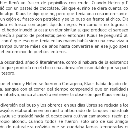
le: llenó un frasco de pepinillos con crudo. Cuando Helen y Die
ió con un pastel de chocolate. Sin que el niño se diera cuenta, c
 algo. Klaus le dijo que no, pero que tenía una cosa interesante 
un cajón el frasco con petróleo y se lo puso en frente al chico. D
ido el frasco con aquel líquido negro. Era como si no lograra d
 el hedor inundó la casa: un olor similar al que produce el sarga
recía a punto de protestar, pero entonces Klaus le preguntó al 
 contó que eso que tenía en las manos había sido una cosa viva 
trampa durante miles de años hasta convertirse en ese jugo apes
el exterminio de pueblos enteros.
 la oscuridad, añadió, literalmente, como si hablara de la existen
lo que producía en el chico una admiración insondable por su padr
 tesoro.
e el chico y Helen se fueron a Cartagena, Klaus había dejado de v
ia, aunque con el correr del tiempo comprendió que en realidad 
r intuitiva, nunca alcanzó a entrever la obsesión que Klaus sentía 
 diversión del buzo y los obreros en sus días libres se reducía a lo
wayúus elaboraban en un rancho atiborrado de tanques industriale
ayúu se trasladó hacia el oeste para cultivar camarones, razón po
propio alcohol. Cuando todos se fueron, solo uno de sus amig
tón de naturaleza próvida que se quedaba largas temporadas en