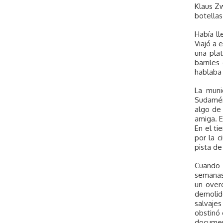
Klaus Zw
botellas
Había l
Viajó a 
una pla
barrile
hablaba 
La muni
Sudaméri
algo de
amiga. E
En el ti
por la 
pista de
Cuando 
semanas,
un over
demolid
salvaje
obstinó 
documen