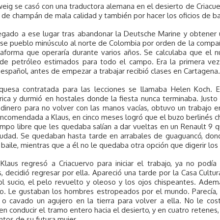
eig se casó con una traductora alemana en el desierto de Criacuerv
 de champán de mala calidad y también por hacer los oficios de b
legado a ese lugar tras abandonar la Deutsche Marine y obtener 
ese pueblo minúsculo al norte de Colombia por orden de la compañí
taforma que operaría durante varios años. Se calculaba que el n
s de petróleo estimados para todo el campo. Era la primera ve
español, antes de empezar a trabajar recibió clases en Cartagena.
quesa contratada para las lecciones se llamaba Helen Koch. E
ca y durmió en hostales donde la fiesta nunca terminaba. Justo 
 dinero para no volver con las manos vacías, obtuvo un trabajo 
ncomendada a Klaus, en cinco meses logró que el buzo berlinés cha
empo libre que les quedaba salían a dar vueltas en un Renault 9 
ciudad. Se quedaban hasta tarde en arrabales de guaguancó, do
 baile, mientras que a él no le quedaba otra opción que digerir los
Klaus regresó a Criacuervo para iniciar el trabajo, ya no pod
 decidió regresar por ella. Apareció una tarde por la Casa Cultur
ol sucio, el pelo revuelto y oleoso y los ojos chispeantes. Ade
o. Le gustaban los hombres estropeados por el mundo. Parecía, s
s o cavado un agujero en la tierra para volver a ella. No le co
en conducir el tramo entero hacia el desierto, y en cuatro retenes, 
tos de su futura mujer.