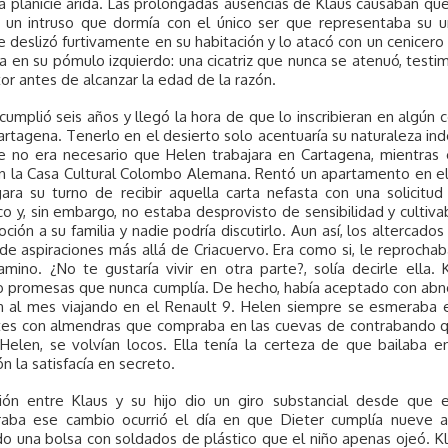
la planicie árida. Las prolongadas ausencias de Klaus causaban que
; un intruso que dormía con el único ser que representaba su un
e deslizó furtivamente en su habitación y lo atacó con un cenicer
a en su pómulo izquierdo: una cicatriz que nunca se atenuó, testi
or antes de alcanzar la edad de la razón.
umplió seis años y llegó la hora de que lo inscribieran en algún c
artagena. Tenerlo en el desierto solo acentuaría su naturaleza i
 no era necesario que Helen trabajara en Cartagena, mientras el
en la Casa Cultural Colombo Alemana. Rentó un apartamento en el
ara su turno de recibir aquella carta nefasta con una solicitud
o y, sin embargo, no estaba desprovisto de sensibilidad y cultiva
ción a su familia y nadie podría discutirlo. Aun así, los alterca
 de aspiraciones más allá de Criacuervo. Era como si, le reprocha
mino. ¿No te gustaría vivir en otra parte?, solía decirle ella.
 promesas que nunca cumplía. De hecho, había aceptado con abnega
an al mes viajando en el Renault 9. Helen siempre se esmeraba e
tes con almendras que compraba en las cuevas de contrabando qu
 Helen, se volvían locos. Ella tenía la certeza de que bailab
ón la satisfacía en secreto.
ción entre Klaus y su hijo dio un giro substancial desde qu
aba ese cambio ocurrió el día en que Dieter cumplía nueve añ
 una bolsa con soldados de plástico que el niño apenas ojeó. Kla