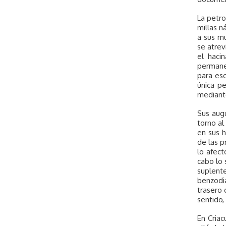
La petro
millas n
a sus mu
se atrev
el haci
permane
para esc
única p
mediante
Sus augu
torno al
en sus h
de las p
lo afec
cabo lo 
suplent
benzodia
trasero 
sentido,
En Criac