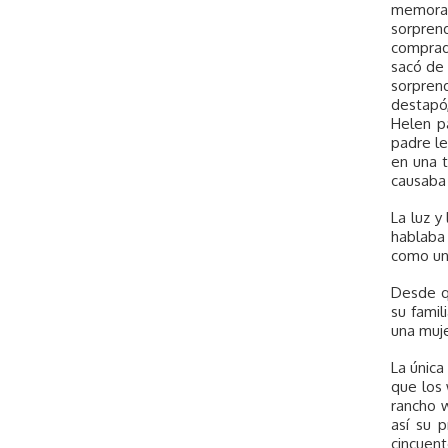
memorab
sorprend
comprado
sacó de 
sorprend
destapó,
Helen pa
padre le
en una 
causaba 
La luz y
hablaba 
como un
Desde qu
su famil
una muje
La única
que los 
rancho w
así su 
cincuen