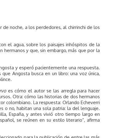
r de noche, a los perdedores, al chirrinchi de los
con el agua, sobre los paisajes inhóspitos de la
son hermanos y que, sin embargo, más que por la
Angosta y esperó pacientemente una respuesta.
 que Angosta busca en un libro: una voz única,
lince.
rvo
es cómo el autor se las arregla para hacer
ursos. Otra: cómo las historias de dos hermanos
tor colombiano. La respuesta: Orlando Echeverri
 o no, habitan una sola patria: la del lenguaje.
lla, España, y antes vivió otro tiempo largo en
pañol, se reúnen en su estilo literario”, afirma
eleccionado para la publicación de entre las más