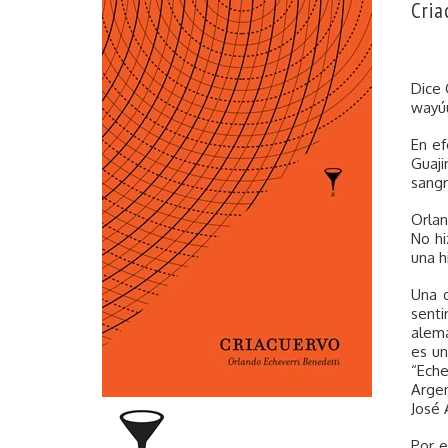
Cria
Dice 
wayúu
En ef
Guaji
sangr
Orlan
No hi
una h
Una 
senti
alema
es un
“Eche
Argen
José 
Por e