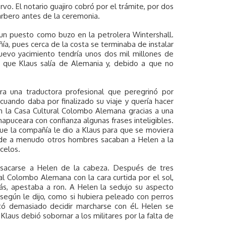
o. El notario guajiro cobró por el trámite, por dos
arbero antes de la ceremonia.
un puesto como buzo en la petrolera Wintershall.
a, pues cerca de la costa se terminaba de instalar
uevo yacimiento tendría unos dos mil millones de
z que Klaus salía de Alemania y, debido a que no
ra una traductora profesional que peregrinó por
cuando daba por finalizado su viaje y quería hacer
en la Casa Cultural Colombo Alemana gracias a una
puceara con confianza algunas frases inteligibles.
que la compañía le dio a Klaus para que se moviera
nde a menudo otros hombres sacaban a Helen a la
 celos.
ía sacarse a Helen de la cabeza. Después de tres
al Colombo Alemana con la cara curtida por el sol,
más, apestaba a ron. A Helen la sedujo su aspecto
egún le dijo, como si hubiera peleado con perros
stó demasiado decidir marcharse con él. Helen se
Klaus debió sobornar a los militares por la falta de