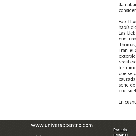
llamaba
consider
Fue Thom
había d
Las Lie
que, una
Thomas, 
Eran el
extorsi
regulari
los rumo
que se p
causada
serie de
que suel
En cuant
www.universocentro.com
Portada
Editorial