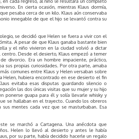
, en cada regreso, al niño le resultara un completo
iverso. En cierta ocasión, mientras Klaus dormía,
o que pesaba cerca de un kilo. Klaus aún conservaba
monio innegable de que el hijo se levantó contra su
olegio, se decidió que Helen se fuera a vivir con el
ndómita. A pesar de que Klaus ganaba bastante bien
la y el niño vivieron en la ciudad volvió a dictar
 centro. Desde el desierto, Klaus empezó a temer
 de divorcio. Era un hombre impaciente, práctico,
ba sus propias curiosidades. Por otra parte, amaba
dos más comunes entre Klaus y Helen versaban sobre
ba Helen, hubiera encontrado en ese desierto el fin
 Klaus evitaba esas disputas guardando silencio o
ción las dos únicas visitas que su mujer y su hijo
n ponerse guapa para él y solía llevarle whisky y
e se hallaban en el trayecto. Cuando los obreros
a en sus mentes cada vez que se masturbaban. Esa
e este se marchó a Cartagena. Una anécdota que
os. Helen lo llevó al desierto y antes le había
us, por su parte, había decidido hacerle un regalo