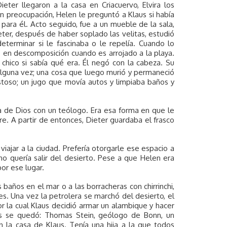
ter llegaron a la casa en Criacuervo, Elvira los
on preocupación, Helen le preguntó a Klaus si había
para él. Acto seguido, fue a un mueble de la sala,
ieter, después de haber soplado las velitas, estudió
eterminar si le fascinaba o le repelía. Cuando lo
zo en descomposición cuando es arrojado a la playa.
chico si sabía qué era. Él negó con la cabeza. Su
alguna vez; una cosa que luego murió y permaneció
toso; un jugo que movía autos y limpiaba baños y
cia de Dios con un teólogo. Era esa forma en que le
e. A partir de entonces, Dieter guardaba el frasco
iajar a la ciudad. Prefería otorgarle ese espacio a
no quería salir del desierto. Pese a que Helen era
por ese lugar.
s baños en el mar o a las borracheras con chirrinchi,
s. Una vez la petrolera se marchó del desierto, el
r la cual Klaus decidió armar un alambique y hacer
os se quedó: Thomas Stein, geólogo de Bonn, un
 la casa de Klaus. Tenía una hija a la que todos