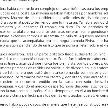
lera había construido un complejo de casas idénticas para los em
áuticas de la costa. La mayoría estaban habitadas por hombres sol
jeres. Muchos de ellos recibieron las solicitudes de divorcio por
ió a volver al pueblo temiendo que lo mataran. Ya había sufrido
namiento y el desamor. El trabajo era duro. En los periodos d
cer en la plataforma durante semanas enteras, sumergiéndose s
ribirle extensos correos a su familia, en Múnich. Aquellos meses 
ersona que la acompañaba era una negra llamada Elvira, que hac
 una aguja pendiendo de un hilo que le ponía a Helen sobre el vi
rios acertaron. Tras un parto distócico llegó al desierto un niño
 médico que atendió el nacimiento. Era el facultativo de cabecera 
oras libres, actividad que nunca fue bien vista por los obreros, q
rimeras personas en recibir una solicitud de divorcio en la plataf
tó de tal manera que trató de matarse tomando somníferos y cort
segundo los fármacos hicieron efecto y, debilitado, solo alcanzó 
e quien lo encontró tendido en la cama con sobredosis. Le 
cepinas, y cuando el médico despertó, horas después, algunos ob
con la bata como un pañal. Klaus siempre vio en él a un hombre 
 a una víctima perfecta para los demás empleados, que allí encer
uervo había pocos chicos, de manera que Helen se constituyó en el