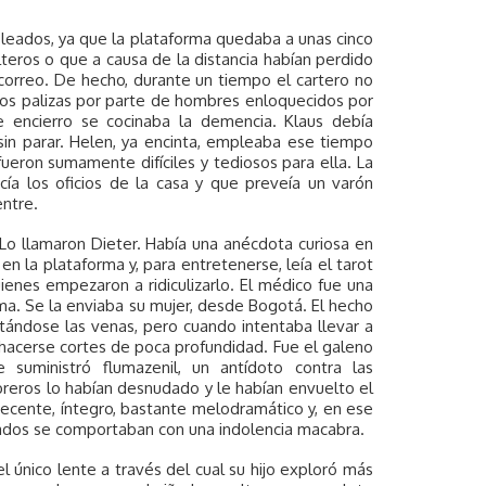
pleados, ya que la plataforma quedaba a unas cinco
teros o que a causa de la distancia habían perdido
 correo. De hecho, durante un tiempo el cartero no
 dos palizas por parte de hombres enloquecidos por
e encierro se cocinaba la demencia. Klaus debía
in parar. Helen, ya encinta, empleaba ese tiempo
fueron sumamente difíciles y tediosos para ella. La
ía los oficios de la casa y que preveía un varón
entre.
. Lo llamaron Dieter. Había una anécdota curiosa en
en la plataforma y, para entretenerse, leía el tarot
uienes empezaron a ridiculizarlo. El médico fue una
orma. Se la enviaba su mujer, desde Bogotá. El hecho
ándose las venas, pero cuando intentaba llevar a
a hacerse cortes de poca profundidad. Fue el galeno
suministró flumazenil, un antídoto contra las
reros lo habían desnudado y le habían envuelto el
decente, íntegro, bastante melodramático y, en ese
rados se comportaban con una indolencia macabra.
 único lente a través del cual su hijo exploró más