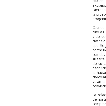
allá de 
extraño
Dieter s
la prueb
progenit
Cuando c
niño a C
y de que
clases 
que lleg
hermétic
con devo
su falta
de su ca
haciendo
le hací
chocola
veían a
convicci
La rela
demostr
comprado