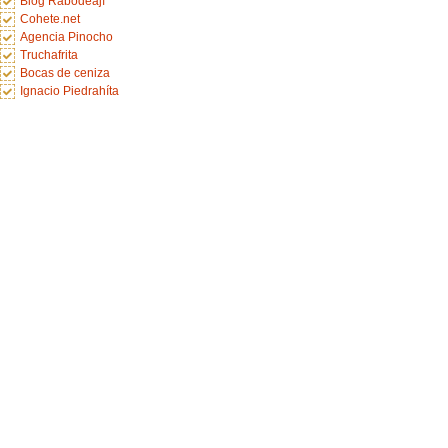
Blog Rabodeají
Cohete.net
Agencia Pinocho
Truchafrita
Bocas de ceniza
Ignacio Piedrahíta