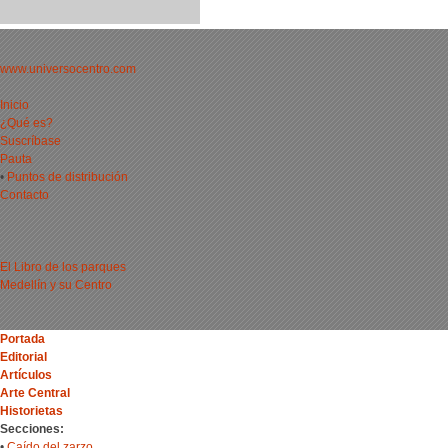
www.universocentro.com
Inicio
¿Qué es?
Suscríbase
Pauta
•
Puntos de distribución
Contacto
El Libro de los parques
Medellín y su Centro
Portada
Editorial
Artículos
Arte Central
Historietas
Secciones:
•
Caído del zarzo