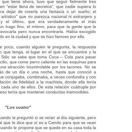
" que tiene ahora, tuvo que seguir fielmente tres
a en "estar llena de secretos", que nadie supiera lo
ra dejar de creerla una fantasía o un sueño; el
rtístico" que no parezca nacional ni extranjero y
, y el último, que era verdaderamente el más
un trago fino, el mismo, para que la gente que la
 evocarla pero nunca encontrarla. Había escogido
do en la ciudad y que se hizo famoso por ella.
e poco, cuando alguien le pregunta, la respuesta
 que tenga, el lugar en el que se encuentre y la
. Sólo se sabe que toma Coca – Cola para pasar
ilio, que come perro caliente en las esquinas para
una atracción incontrolable por los tacones. No se
s de un día o una noche, hasta que conoció a
que conjugaba, combinaba, a veces confundía y con
ación de fidelidad a la machista, donde ella tenía
 cada uno de ellos. De esta relación cuátruple por
 eso tenía que mantener conductas inamovibles.
"Los cuatro"
cuando le preguntó si se veían al día siguiente, pero
al que le dice que sí es a Camilo para que se vean
 cuando le propone que se quede en su casa toda la