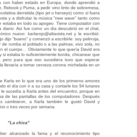
nea con haber estado en Europa, donde aprendió a
ke, Rebook y Puma, a pedir vino tinto de sobremesa,
olatina derretida (tipo jet o herseys) como si fuera
fiesta y a disfrutar la música "new wave" tanto como
que estaba en todo su apogeo. Tiene computador con
 a diario. Así fue como un día descubrió en el chat,
nico nuevo: karlarojo@altavista.net y le escribió:
o dijo "bueno" y comenzó a escribirle: soy pelirroja,
 de rumba al poblado o a las palmas, vivo sola, no
en el cuerpo… Obviamente lo que quería David era
 y si estaba lo suficientemente bonita, chicanear que
t; pero para que eso sucediera tuvo que esperar
la llevaría a tomar cerveza corona michelada en un
 Karla en lo que era uno de los primeros amores
odo el día con ir a su casa y contarle los 94 lunares
 le sucedía a Karla antes del encuentro, porque en
a de las pantallas de los computadores. Después
as cambiaron, a Karla también le gustó David y
os o tres veces por semana.
"La chica"
aber alcanzado la fama y el reconocimiento tipo