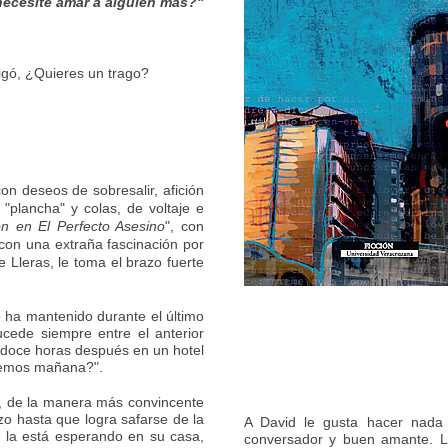
necesite amar a alguien más?"
igó, ¿Quieres un trago?
con deseos de sobresalir, afición
"plancha" y colas, de voltaje e
n en El Perfecto Asesino
", con
 con una extraña fascinación por
 Lleras, le toma el brazo fuerte
e ha mantenido durante el último
cede siempre entre el anterior
a doce horas después en un hotel
 vemos mañana?".
a, de la manera más convincente
o hasta que logra safarse de la
A David le gusta hacer nada 
a la está esperando en su casa,
conversador y buen amante. Le