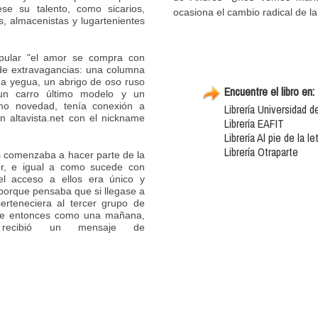
ese su talento, como sicarios,
ocasiona el cambio radical de la
as, almacenistas y lugartenientes
opular "el amor se compra con
 de extravagancias: una columna
a yegua, un abrigo de oso ruso
Encuentre el libro en:
, un carro último modelo y un
mo novedad, tenía conexión a
Librería Universidad de
n altavista.net con el nickname
Librería EAFIT
Librería Al pie de la let
Librería Otraparte
s comenzaba a hacer parte de la
or, e igual a como sucede con
el acceso a ellos era único y
, porque pensaba que si llegase a
erteneciera al tercer grupo de
 fue entonces como una mañana,
, recibió un mensaje de