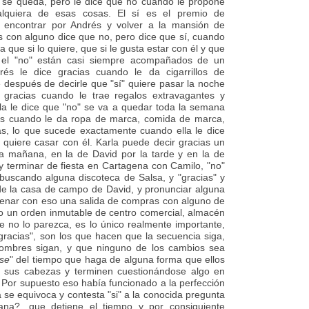
 se queda, pero le dice que no cuando le propone
alquiera de esas cosas. El sí es el premio de
e encontrar por Andrés y volver a la mansión de
s con alguno dice que no, pero dice que sí, cuando
a que si lo quiere, que si le gusta estar con él y que
" y el "no" están casi siempre acompañados de un
rés le dice gracias cuando le da cigarrillos de
 después de decirle que "sí" quiere pasar la noche
 gracias cuando le trae regalos extravagantes y
la le dice que "no" se va a quedar toda la semana
ias cuando le da ropa de marca, comida de marca,
tas, lo que sucede exactamente cuando ella le dice
e quiere casar con él. Karla puede decir gracias un
a mañana, en la de David por la tarde y en la de
 y terminar de fiesta en Cartagena con Camilo, "no"
buscando alguna discoteca de Salsa, y "gracias" y
de la casa de campo de David, y pronunciar alguna
denar con eso una salida de compras con alguno de
do un orden inmutable de centro comercial, almacén
e no lo parezca, es lo único realmente importante,
 "gracias", son los que hacen que la secuencia siga,
hombres sigan, y que ninguno de los cambios sea
se
" del tiempo que haga de alguna forma que ellos
e sus cabezas y terminen cuestionándose algo en
a. Por supuesto eso había funcionado a la perfección
a se equivoca y contesta "si" a la conocida pregunta
a?, que detiene el tiempo y por consiguiente