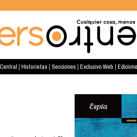
 Central
|
Historietas
|
Secciones
|
Exclusivo Web
|
Edicione