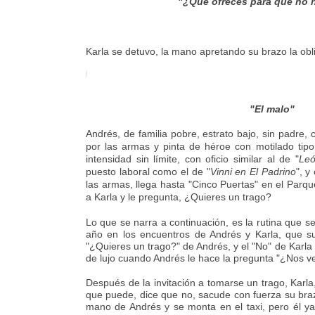
"¿Qué ofreces para que no 
Karla se detuvo, la mano apretando su brazo la obl
"El malo"
Andrés, de familia pobre, estrato bajo, sin padre, 
por las armas y pinta de héroe con motilado tipo 
intensidad sin límite, con oficio similar al de "
Leó
puesto laboral como el de "
Vinni en El Padrino
", y
las armas, llega hasta "Cinco Puertas" en el Parque
a Karla y le pregunta, ¿Quieres un trago?
Lo que se narra a continuación, es la rutina que s
año en los encuentros de Andrés y Karla, que su
"¿Quieres un trago?" de Andrés, y el "No" de Karl
de lujo cuando Andrés le hace la pregunta "¿Nos
Después de la invitación a tomarse un trago, Karl
que puede, dice que no, sacude con fuerza su braz
mano de Andrés y se monta en el taxi, pero él y