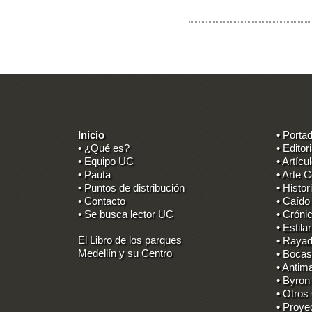
Inicio
• Porta
• ¿Qué es?
• Editori
• Equipo UC
• Artícu
• Pauta
• Arte C
• Puntos de distribución
• Histor
• Contacto
• Caído
• Se busca lector UC
• Cróni
• Estilar
El Libro de los parques
• Rayad
Medellín y su Centro
• Bocas
• Antima
• Byron
• Otros
• Proye