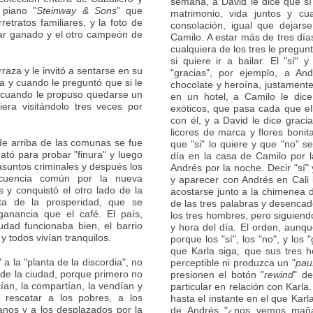
semana, a David le dice que sí
 piano "
Steinway & Sons
" que
matrimonio, vida juntos y cu
etratos familiares, y la foto de
consolación, igual que dejars
ear ganado y el otro campeón de
Camilo. A estar más de tres día
cualquiera de los tres le pregunt
si quiere ir a bailar. El "sí
rraza y le invitó a sentarse en su
"gracias", por ejemplo, a And
a y cuando le preguntó que si le
chocolate y heroína, justamente
" cuando le propuso quedarse un
en un hotel, a Camilo le dice
ra visitándolo tres veces por
exóticos, que pasa cada que el
con él, y a David le dice grac
licores de marca y flores boni
 de arriba de las comunas se fue
que "si" lo quiere y que "no" s
ató para probar "finura" y luego
día en la casa de Camilo por l
suntos criminales y después los
Andrés por la noche. Decir "sí"
ncuencia común por la nueva
y aparecer con Andrés en Cali 
os y conquistó el otro lado de la
acostarse junto a la chimenea 
ta de la prosperidad, que se
de las tres palabras y desenca
nancia que el café. El país,
los tres hombres, pero siguien
udad funcionaba bien, el barrio
y hora del día. El orden, aunqu
y todos vivían tranquilos.
porque los "sí", los "no", y los
que Karla siga, que sus tres 
a la "planta de la discordia", no
perceptible ni produzca un "
pau
i de la ciudad, porque primero no
presionen el botón "
rewind
" d
an, la compartían, la vendían y
particular en relación con Karl
 rescatar a los pobres, a los
hasta el instante en el que Karl
anos y a los desplazados por la
de Andrés "¿nos vemos mañan