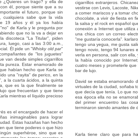
e ¿Quieres un trago? y ella de
cigarrillos extranjeros. Chica
con él, porque siente que a su
vestirse con Levis, Lacoste, Ni
mportante el futuro, porque sin
a comer mariscos y a tomar choc
, cualquiera sabe que la vida
chocolate, a vivir de fiesta en 
e 19 años y él ya los había
la salsa y el rock en español 
"no" de Karla y le pregunta por
conexión a Internet que utiliza
abiendo que no la va a dejar en
una chica con un correo electró
 discoteca "La Titular", piden
"me gustaría conocerla". karlaroj
ra, luego, casi a las 3:00 a.m.,
tengo una yegua, me gusta salir
cial. Él pide un "
Whisky old par
"
tengo novio, tengo 94 lunares 
acompañantes de "los juguetes"
verla en persona, salir con ella,
e van desde simples cigarrillos
la había conocido por Interne
lta pureza. Estar enamorado de
cuatro meses y prometerle que 
s que habían hecho que Karla se
bar de lujo.
cido una "rayita" de perico, en la
, a la cuarta ácidos, a la quinta
David se estaba enamorando de
a, que es la que finalmente se
virtuales de la ciudad, soñaba t
 lujo que frecuentan y que tiene
que decía que tenía. Lo que no
arla mientras el líquido precioso
esa época ella no se enamorab
del primer encuentro las cos
terminaron siendo amantes de d
rés es el encargado de hacer el
ñas inimaginables para lograr
ciudad. Estas hazañas han hecho
en que tiene poderes o que hizo
ningún superhéroe, sino que es
Karla tiene claro que para h