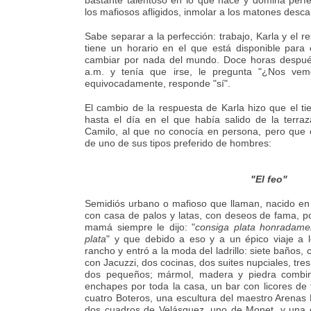
bastante talentoso en lo que hace y domina perf
los mafiosos afligidos, inmolar a los matones descar
Sabe separar a la perfección: trabajo, Karla y el r
tiene un horario en el que está disponible para
cambiar por nada del mundo. Doce horas después
a.m. y tenía que irse, le pregunta "¿Nos ve
equivocadamente, responde "sí".
El cambio de la respuesta de Karla hizo que el 
hasta el día en el que había salido de la terr
Camilo, al que no conocía en persona, pero que 
de uno de sus tipos preferido de hombres:
"El feo"
Semidiós urbano o mafioso que llaman, nacido en 
con casa de palos y latas, con deseos de fama, po
mamá siempre le dijo: "
consiga plata honradame
plata
" y que debido a eso y a un épico viaje a 
rancho y entró a la moda del ladrillo: siete baños, 
con Jacuzzi, dos cocinas, dos suites nupciales, tre
dos pequeños; mármol, madera y piedra combinad
enchapes por toda la casa, un bar con licores de 
cuatro Boteros, una escultura del maestro Arenas
dos cuadros de Velásquez, uno de Monet, y una c