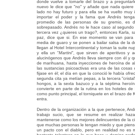
donde vuelve a tomarle del brazo y a preguntarl
nuevo le dice que "no" y añade que nada quiere 
lado no hay futuro y para ella se ha vuelto muy i
importar el poder y la fama que Andrés tenga
promedio de las personas de su gremio, es d
sobrepasado. Andrés no le hace caso al segundo 
tercera vez ¿quieres un trago?, entonces Karla, s
paz, dice que si. En ese momento se van para la
media de guaro y se ponen a bailar salsa de la du
llegan al Hotel Intercontinental y toman la suite nup
y ella un "
Martini
", que sirven de aperitivos y 
alucinógenos que Andrés lleva siempre con él y qu
de marihuana, hasta inyecciones de heroína de a
las sustancias psicoactivas era una de las cosa
fijase en él; el día en que la conoció le había ofre
segunda cita ya metían pepas, a la tercera "cristal"
hongos, a la sexta bazuco y a la séptima heroín
convierte en parte de la rutina en los hoteles de
como punto principal, el torniquete en el brazo de K
entra.
Dentro de la organización a la que pertenece, And
trabajo sucio, que se resume en realizar haza
mantenerse como los mejores delincuentes de la 
que muchas personas le tengan miedo y que piens
un pacto con el diablo, pero en realidad no es 