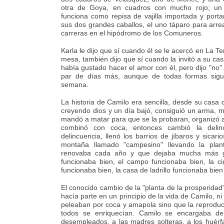
otra de Goya, en cuadros con mucho rojo; un
funciona como repisa de vajilla importada y portarr
sus dos grandes caballos, el uno táparo para arr
carreras en el hipódromo de los Comuneros.
Karla le dijo que sí cuando él se le acercó en La Te
mesa, también dijo que sí cuando la invitó a su cas
había gustado hacer el amor con él, pero dijo "no
par de días más, aunque de todas formas siguie
semana.
La historia de Camilo era sencilla, desde su casa
creyendo dios y un día bajó, consiguió un arma, m
mandó a matar para que se la probaran, organizó a
combinó con coca, entonces cambió la deli
delincuencia, llenó los barrios de jíbaros y sicari
montaña llamado "campesino" llevando la plan
renovaba cada año y que dejaba mucha más ga
funcionaba bien, el campo funcionaba bien, la ci
funcionaba bien, la casa de ladrillo funcionaba bien 
El conocido cambio de la "planta de la prosperidad" 
hacía parte en un principio de la vida de Camilo, n
peleaban por coca y amapola sino que la reproducí
todos se enriquecían. Camilo se encargaba de
desempleados, a las madres solteras, a los huérf