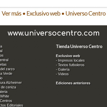
Ver más • Exclusivo web • Universo Centro
www.universocentro.com
Tienda Universo Centro
da
al
los
Exclusivo web
entral
-
Impresos locales
ietas
-
Textos futboleros
 del zarzo
-
Galería
ca Verde
-
Videos
io
ura Alzheimer
Ediciones anteriores
 de ceniza
teria
 White
 Centros
ctos Editoriales