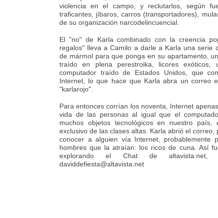
violencia en el campo, y reclutarlos, según fu
traficantes, jíbaros, carros (transportadores), mul
de su organización narcodelincuencial.
El "no" de Karla combinado con la creencia p
regalos" lleva a Camilo a darle a Karla una serie
de mármol para que ponga en su apartamento, un
traído en plena perestroika, licores exóticos
computador traído de Estados Unidos, que co
Internet, lo que hace que Karla abra un correo e
"karlarojo".
Para entonces corrían los noventa, Internet apena
vida de las personas al igual que el computad
muchos objetos tecnológicos en nuestro país, 
exclusivo de las clases altas. Karla abrió el correo
conocer a alguien vía Internet, probablemente p
hombres que la atraían: los ricos de cuna. Así
explorando el Chat de altavista.net
daviddefiesta@altavista.net