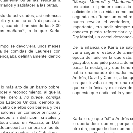
ectamente los temas: rescatar a
"
Marilyn Monroe
" y "
Madonna
riados y satisfacer a las putas.
principios: el primero consistí
suficiente de su vida como pa
esto de actividades, así entonces
segundo era "tener un nombre a
 ella y que no está dispuesto a
nunca revelar el verdadero
, cuando iban siendo las 8:00
importante, era pedir siempre 
mos mañana?, a lo que Karla,
conozca pueda referenciarla y
Dry Martini, un coctel desconoci
tiempo se devolviera unos meses
De la infancia de Karla se sab
aza de comidas de Laureles con
varía según el estado de ánimo
encajaba definitivamente dentro
época del año en la que esté
guayabo, que pide pizza a domic
pasar la nostalgia y que tiene 
había enamorado de nadie má
Andrés, David y Camilo, a los 
los que llevaba siempre una rel
lo más alto de un barrio pobre,
que ser lo única y exclusiva de
der y reconocimiento, al que la
supuesto que nadie sabía y por
nte, pero si no puede, consiga
los Estados Unidos, demolió su
cuatro de ellos con bañera y tres
s salones, un comedor principal y
os sin distinción, cristales y
Karla le dijo que "sí" a Andrés 
toda clase, un Picasso, un Dalí,
le quería decir que no, porque 
 Betancourt a manera de fuente,
otro día, porque le dice que no
olección entera de Caballero y