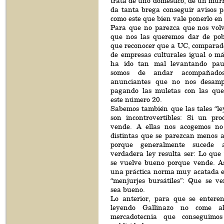
trata de uno doméstico, de un mur
da tanta brega conseguir avisos p
como este que bien vale ponerlo en 
Para que no parezca que nos volv
que nos las queremos dar de pob
que reconocer que a UC, compara
de empresas culturales igual o má
ha ido tan mal levantando pau
somos de andar acompañado
anunciantes que no nos desam
pagando las muletas con las que
este número 20.
Sabemos también que las tales “le
son incontrovertibles: Si un pr
vende. A ellas nos acogemos no
distintas que se parezcan menos 
porque generalmente sucede 
verdadera ley resulta ser: Lo que
se vuelve bueno porque vende. As
una práctica norma muy acatada e
“menjurjes bursátiles”: Que se 
sea bueno.
Lo anterior, para que se entere
leyendo Gallinazo no come alp
mercadotecnia que conseguimo