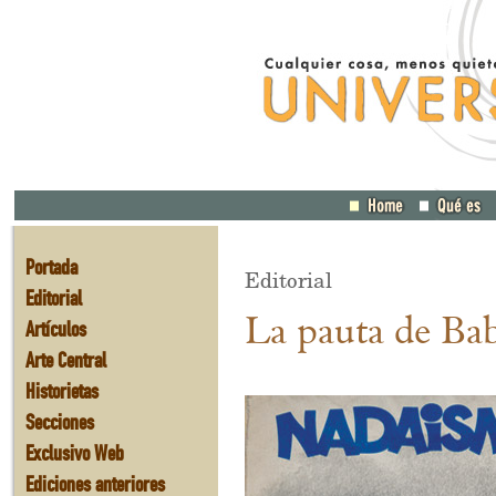
Portada
Editorial
Editorial
La pauta de Bab
Artículos
Arte Central
Historietas
Secciones
Exclusivo Web
Ediciones anteriores