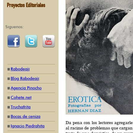
Proyectos Editoriales
Síguenos:
Rabodeají
Blog Rabodeají
Agencia Pinocho
Cohete.net
Truchafrita
Bocas de ceniza
Da pena con los lectores agregar
Ignacio Piedrahíta
al racimo de problemas que cargan