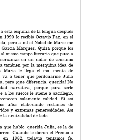
 a esta esquina de la lengua después
n 1990 lo recibió Octavio Paz, en el
ela, pero a mí el Nobel de Mario me
l García Márquez. Quizá porque los
 al mismo campo literario que puso a
oamericanas en un radar de consumo
á también por la mezquina idea de
a Mario le llega el mo- mento de
í va a tener que perdonarme Julia
a, pero ¡qué diferencia, querida! No
idad narrativa, porque para serle
 a los suecos le suene a sacrilegio,
econocen solamente calidad. Si así
mos años elaborando reclamos de
vidos y extremas generosidades. Así
e la neutralidad de lado.
la que hablo, querida Julia, es la de
orren. Cuando le dieron el Premio a
 en 1982, todavía teníamos fe.