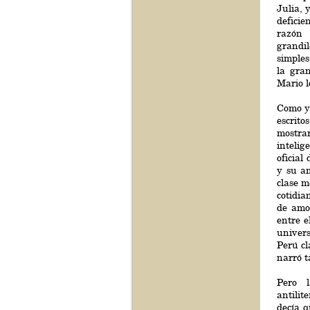
Julia, 
deficie
razón
grandi
simples
la gra
Mario l
Como yo
escrit
mostra
intelig
oficial
y su am
clase m
cotidia
de amo
entre e
univer
Perú cl
narró t
Pero l
antili
decía q