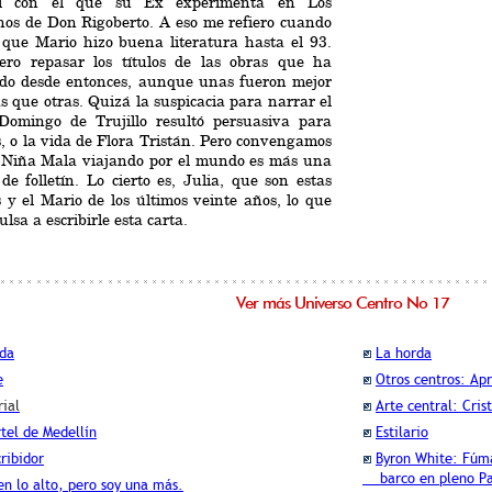
l con el que su Ex experimenta en Los
nos de Don Rigoberto. A eso me refiero cuando
 que Mario hizo buena literatura hasta el 93.
ero repasar los títulos de las obras que ha
ado desde entonces, aunque unas fueron mejor
s que otras. Quizá la suspicacia para narrar el
Domingo de Trujillo resultó persuasiva para
 o la vida de Flora Tristán. Pero convengamos
 Niña Mala viajando por el mundo es más una
de folletín. Lo cierto es, Julia, que son estas
 y el Mario de los últimos veinte años, lo que
lsa a escribirle esta carta.
Ver más Universo Centro No 17
ada
La horda
e
Otros centros: Ap
rial
Arte central: Cris
rtel de Medellín
Estilario
cribidor
Byron White: Fúma
barco en pleno Pa
en lo alto, pero soy una más.