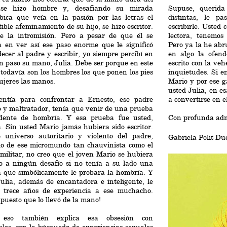
se hizo hombre y, desafiando su mirada
Supuse, querida
bica que veía en la pasión por las letras el
distintas, le p
tible afeminamiento de su hijo, se hizo escritor.
escribirle. Usted
pe la intromisión. Pero a pesar de que él se
lectora, tenemo
 en ver así ese paso enorme que le significó
Pero ya la he abr
ecer al padre y escribir, yo siempre percibí en
en algo la ofend
n paso su mano, Julia. Debe ser porque en este
escrito con la ve
odavía son los hombres los que ponen los pies
inquietudes. Si 
ujeres las manos.
Mario y por ese g
usted Julia, en e
entía para confrontar a Ernesto, ese padre
a convertirse en e
 y maltratador, tenía que venir de una prueba
dente de hombría. Y esa prueba fue usted,
Con profunda adm
. Sin usted Mario jamás hubiera sido escritor.
 universo autoritario y violento del padre,
Gabriela Polit D
do de ese micromundo tan chauvinista como el
 militar, no creo que el joven Mario se hubiera
do a ningún desafío si no tenía a su lado una
 que simbólicamente le probara la hombría. Y
ulia, además de encantadora e inteligente, le
a trece años de experiencia a ese muchacho.
 puesto que lo llevó de la mano!
 eso también explica esa obsesión con