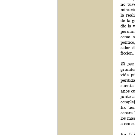
no tuv
minuci
la real
de la g
dio la 
peruano
como s
polític
calor 
ficción.
El pez
grande
vida pú
pérdid
cuenta 
años c
junto a
comple
Ex tie
contra 
los más
a eso s
En
El 