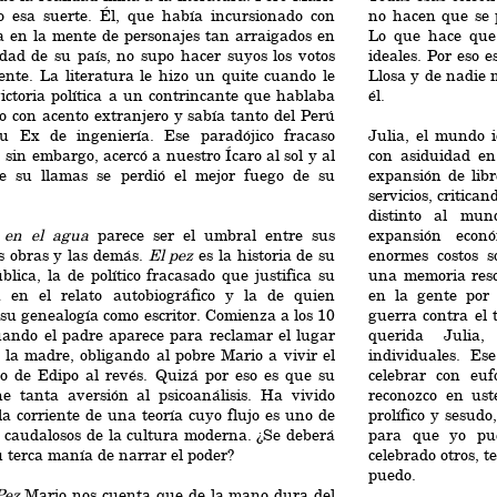
o esa suerte. Él, que había incursionado con
no hacen que se 
a en la mente de personajes tan arraigados en
Lo que hace que
idad de su país, no supo hacer suyos los votos
ideales. Por eso 
ente. La literatura le hizo un quite cuando le
Llosa y de nadie 
victoria política a un contrincante que hablaba
él.
 con acento extranjero y sabía tanto del Perú
u Ex de ingeniería. Ese paradójico fracaso
Julia, el mundo i
o, sin embargo, acercó a nuestro Ícaro al sol y al
con asiduidad en
de su llamas se perdió el mejor fuego de su
expansión de libr
servicios, critica
distinto al mun
 en el agua
parece ser el umbral entre sus
expansión econ
s obras y las demás.
El pez
es la historia de su
enormes costos s
blica, la de político fracasado que justifica su
una memoria resq
a en el relato autobiográfico y la de quien
en la gente por
su genealogía como escritor. Comienza a los 10
guerra contra el
uando el padre aparece para reclamar el lugar
querida Julia
 la madre, obligando al pobre Mario a vivir el
individuales. E
jo de Edipo al revés. Quizá por eso es que su
celebrar con eu
ne tanta aversión al psicoanálisis. Ha vivido
reconozco en ust
la corriente de una teoría cuyo flujo es uno de
prolífico y sesud
 caudalosos de la cultura moderna. ¿Se deberá
para que yo pu
u terca manía de narrar el poder?
celebrado otros, t
puedo.
Pez
Mario nos cuenta que de la mano dura del