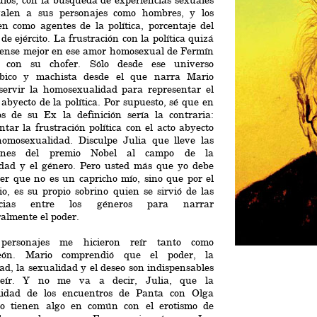
ulos, con la búsqueda de experiencias sexuales
alen a sus personajes como hombres, y los
en como agentes de la política, porcentaje del
 de ejército. La frustración con la política quizá
dense mejor en ese amor homosexual de Fermín
 con su chofer. Sólo desde ese universo
bico y machista desde el que narra Mario
servir la homosexualidad para representar el
byecto de la política. Por supuesto, sé que en
os de su Ex la definición sería la contraria:
ntar la frustración política con el acto abyecto
homosexualidad. Disculpe Julia que lleve las
xiones del premio Nobel al campo de la
idad y el género. Pero usted más que yo debe
er que no es un capricho mío, sino que por el
io, es su propio sobrino quien se sirvió de las
encias entre los géneros para narrar
almente el poder.
personajes me hicieron reír tanto como
eón. Mario comprendió que el poder, la
ad, la sexualidad y el deseo son indispensables
eír. Y no me va a decir, Julia, que la
lidad de los encuentros de Panta con Olga
no tienen algo en común con el erotismo de