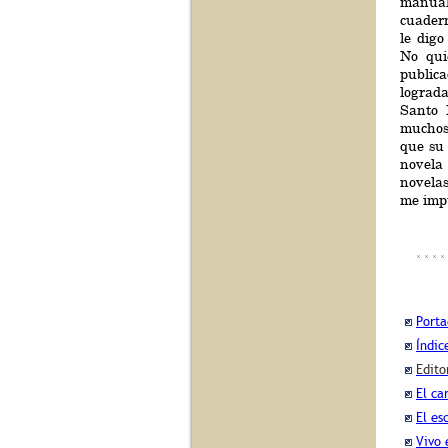
manua
cuader
le digo
No qui
public
lograda
Santo 
muchos,
que su
novela 
novelas
me impu
Port
Índic
Edito
El ca
El es
Vivo 