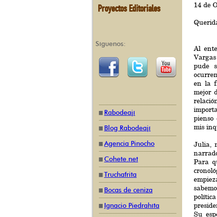
14 de 
Proyectos Editoriales
Querida
Síguenos:
Al ent
Vargas 
pude s
ocurren
en la f
mejor d
relaci
import
Rabodeají
pienso
mis inq
Blog Rabodeají
Agencia Pinocho
Julia,
narrad
Cohete.net
Para q
cronol
Truchafrita
empiez
sabemo
Bocas de ceniza
polític
preside
Ignacio Piedrahíta
Su espo