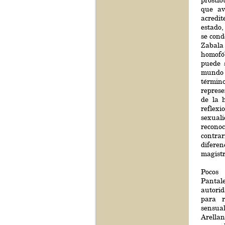
prostíb
que av
acredit
estado,
se con
Zabala
homofó
puede 
mundo a
términ
represe
de la 
refle
sexual
reconoc
contrar
difer
magistr
Pocos 
Pantal
autorid
para r
sensua
Arella