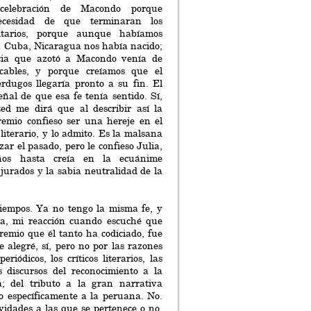
celebración de Macondo porque
ecesidad de que terminaran los
itarios, porque aunque habíamos
n Cuba, Nicaragua nos había nacido;
ncia que azotó a Macondo venía de
icables, y porque creíamos que el
rdugos llegaría pronto a su fin. El
ñal de que esa fe tenía sentido. Sí,
ted me dirá que al describir así la
remio confieso ser una hereje en el
 literario, y lo admito. Es la malsana
zar el pasado, pero le confieso Julia,
os hasta creía en la ecuánime
 jurados y la sabia neutralidad de la
tiempos. Ya no tengo la misma fe, y
ta, mi reacción cuando escuché que
premio que él tanto ha codiciado, fue
e alegré, sí, pero no por las razones
riódicos, los críticos literarios, las
os discursos del reconocimiento a la
a; del tributo a la gran narrativa
o específicamente a la peruana. No.
ividades a las que se pertenece o no,