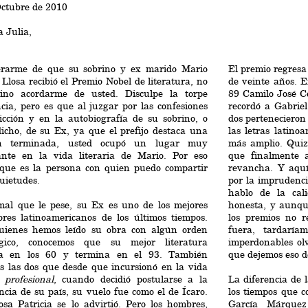
Octubre de 2010
 Julia,
erarme de que su sobrino y ex marido Mario
El premio regresa
Llosa recibió el Premio Nobel de literatura, no
de veinte años. E
ino acordarme de usted. Disculpe la torpe
89 Camilo José C
cia, pero es que al juzgar por las confesiones
recordó a Gabrie
icción y en la autobiografía de su sobrino, o
dos pertenecieron
icho, de su Ex, ya que el prefijo destaca una
las letras latin
ón terminada, usted ocupó un lugar muy
más amplio. Quiz
ante en la vida literaria de Mario. Por eso
que finalmente 
 que es la persona con quien puedo compartir
revancha. Y aqu
uietudes.
por la imprudenci
hablo de la cal
 mal que le pese, su Ex es uno de los mejores
honesta, y aunque
ores latinoamericanos de los últimos tiempos.
los premios no r
uienes hemos leído su obra con algún orden
fuera, tardaría
ógico, conocemos que su mejor literatura
imperdonables ol
a en los 60 y termina en el 93. También
que dejemos eso d
s las dos que desde que incursionó en la vida
a
profesional
, cuando decidió postularse a la
La diferencia de 
ncia de su país, su vuelo fue como el de Ícaro.
los tiempos que c
sa Patricia se lo advirtió. Pero los hombres,
García Márquez