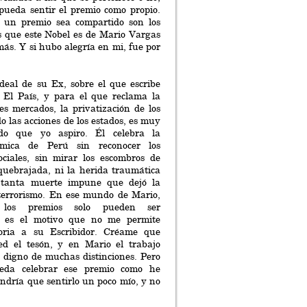
pueda sentir el premio como propio.
 un premio sea compartido son los
es que este Nobel es de Mario Vargas
más. Y si hubo alegría en mi, fue por
deal de su Ex, sobre el que escribe
 El País, y para el que reclama la
es mercados, la privatización de los
ndo las acciones de los estados, es muy
do que yo aspiro. Él celebra la
ómica de Perú sin reconocer los
ociales, sin mirar los escombros de
uebrajada, ni la herida traumática
 tanta muerte impune que dejó la
 terrorismo. En ese mundo de Mario,
, los premios solo pueden ser
se es el motivo que no me permite
foria a su Escribidor. Créame que
ed el tesón, y en Mario el trabajo
o, digno de muchas distinciones. Pero
eda celebrar ese premio como he
endría que sentirlo un poco mío, y no