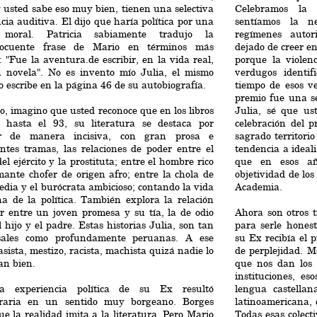
y usted sabe eso muy bien, tienen una selectiva
Celebramos la 
ncia auditiva. El dijo que haría política por una
sentíamos la n
 moral. Patricia sabiamente tradujo la
regímenes autor
locuente frase de Mario en términos más
dejado de creer e
: "Fue la aventura.de escribir, en la vida real,
porque la viole
n novela". No es invento mío Julia, el mismo
verdugos identif
o escribe en la página 46 de su autobiografía.
tiempo de esos ve
premio fue una se
, imagino que usted reconoce que en los libros
Julia, sé que us
os hasta el 93, su literatura se destaca por
celebración del p
r de manera incisiva, con gran prosa e
sagrado territorio
entes tramas, las relaciones de poder entre el
tendencia a ideali
 del ejército y la prostituta; entre el hombre rico
que en esos añ
ante chofer de origen afro; entre la chola de
objetividad de los
edia y el burócrata ambicioso; contando la vida
Academia.
na de la política. También explora la relación
r entre un joven promesa y su tía, la de odio
Ahora son otros 
l hijo y el padre. Estas historias Julia, son tan
para serle hones
sales como profundamente peruanas. A ese
su Ex recibía el 
asista, mestizo, racista, machista quizá nadie lo
de perplejidad. M
an bien.
que nos dan los pe
instituciones, es
a experiencia política de su Ex resultó
lengua castellan
teraria en un sentido muy borgeano. Borges
latinoamericana, 
ue la realidad imita a la literatura. Pero Mario
Todas esas colect