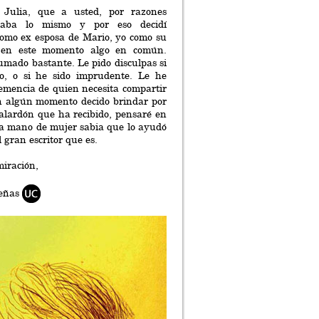
 Julia, que a usted, por razones
asaba lo mismo y por eso decidí
 como ex esposa de Mario, yo como su
s en este momento algo en común.
umado bastante. Le pido disculpas si
o, o si he sido imprudente. Le he
hemencia de quien necesita compartir
en algún momento decido brindar por
alardón que ha recibido, pensaré en
sa mano de mujer sabia que lo ayudó
l gran escritor que es.
iración,
ueñas