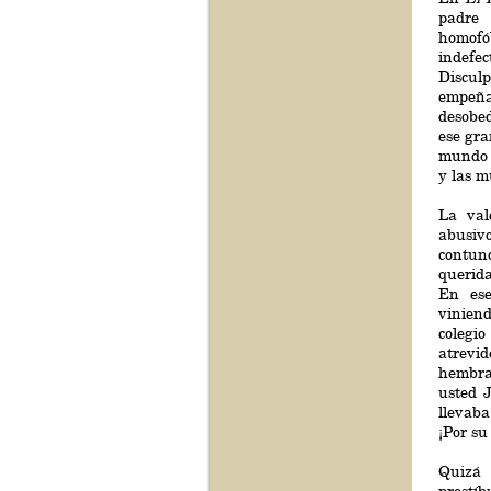
padre 
homofó
indefec
Discul
empeña
desobed
ese gra
mundo t
y las m
La val
abusivo
contun
querida
En ese
vinien
colegio
atrevi
hembra
usted J
llevab
¡Por su
Quizá