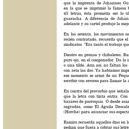
que la imprenta de Johannes Gu
en la que se imprimió la famosa b
45 letras, ésta prometía ser lo ú
guaracha. A diferencia de Johann
adelante y su cartel produjo la mej
En los setenta, los movimientos so
recién contratado, recuerda que el
sindicatos. "Era tanto el trabajo q
Diestro en prensa y chibaletes, R
puro ojo, en el componedor. Da la 
o una tilde. Aún así, no faltan lo
con zeta las dos. Ya habíamos impre
ese momento se armó de un Pequeñ
escribir con errores para llamar la 
En contra del proverbio que señala
que la letra con tinta entra. Con
bazares de parroquia. O desde asa
sagradas, como El Águila Descalz
(Horche) para anunciar sus espectá
Ramiro recuerda aquellos días en l
pedían que fuera a cobrar sus letre