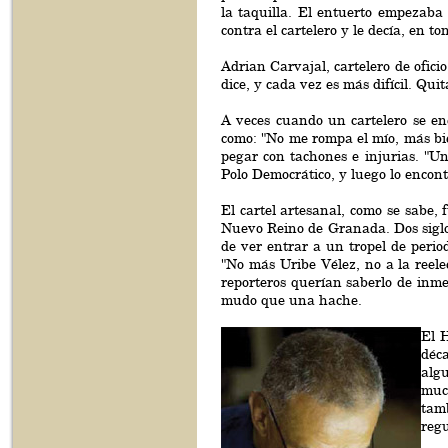
la taquilla. El entuerto empezaba
contra el cartelero y le decía, en to
Adrian Carvajal, cartelero de ofici
dice, y cada vez es más difícil. Qu
A veces cuando un cartelero se e
como: "No me rompa el mío, más bi
pegar con tachones e injurias. "U
Polo Democrático, y luego lo encont
El cartel artesanal, como se sabe, f
Nuevo Reino de Granada. Dos siglos
de ver entrar a un tropel de perio
"No más Uribe Vélez, no a la reele
reporteros querían saberlo de inm
mudo que una hache.
El H
déca
alg
muc
tamb
regu