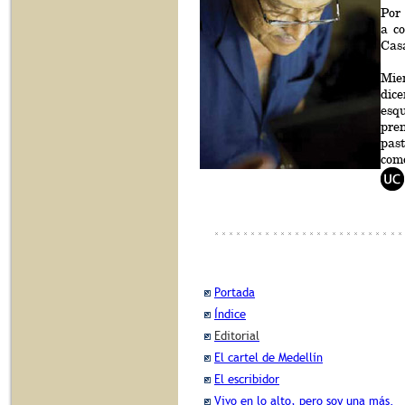
Por 
a co
Cas
Mien
dic
esq
pre
past
como
Portada
Índice
Editorial
El cartel de Medellín
El escribidor
Vivo en lo alto, pero soy una más.