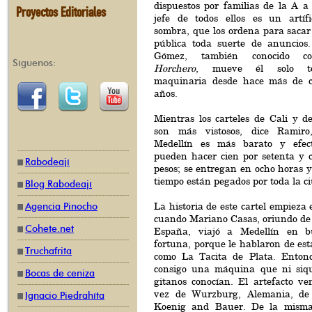
dispuestos por familias de la A a 
Proyectos Editoriales
jefe de todos ellos es un artíf
sombra, que los ordena para sacar 
pública toda suerte de anuncios
Gómez, también conocido
Síguenos:
Horchero
, mueve él solo t
maquinaria desde hace más de 
años.
Mientras los carteles de Cali y d
son más vistosos, dice Ramiro
Medellín es más barato y efec
pueden hacer cien por setenta y c
Rabodeají
pesos; se entregan en ocho horas y
tiempo están pegados por toda la c
Blog Rabodeají
La historia de este cartel empieza
Agencia Pinocho
cuando Mariano Casas, oriundo de
Cohete.net
España, viajó a Medellín en b
fortuna, porque le hablaron de est
Truchafrita
como La Tacita de Plata. Entonc
consigo una máquina que ni siqu
Bocas de ceniza
gitanos conocían. El artefacto ve
vez de Wurzburg, Alemania, de
Ignacio Piedrahíta
Koenig and Bauer. De la misma