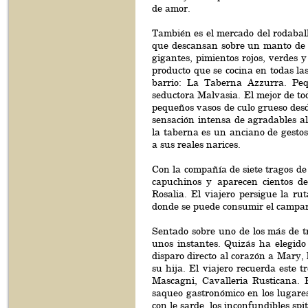
de amor.
También es el mercado del rodaball
que descansan sobre un manto de h
gigantes, pimientos rojos, verdes 
producto que se cocina en todas las
barrio: La Taberna Azzurra. Peq
seductora Malvasia. El mejor de tod
pequeños vasos de culo grueso des
sensación intensa de agradables a
la taberna es un anciano de gest
a sus reales narices.
Con la compañía de siete tragos de
capuchinos y aparecen cientos d
Rosalia. El viajero persigue la ru
donde se puede consumir el campari
Sentado sobre uno de los más de tr
unos instantes. Quizás ha elegid
disparo directo al corazón a Mary,
su hija. El viajero recuerda este 
Mascagni, Cavalleria Rusticana.
saqueo gastronómico en los lugare
con le sarde, los inconfundibles spi