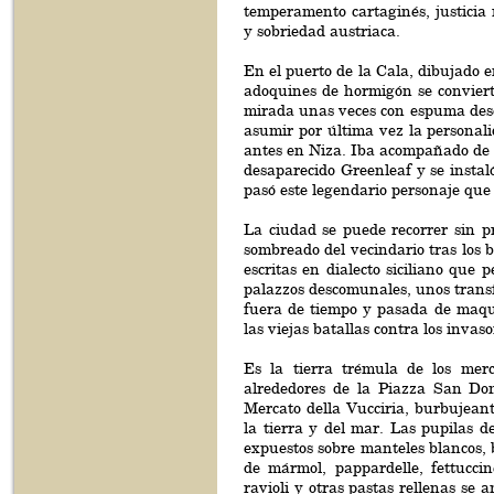
temperamento cartaginés, justicia
y sobriedad austriaca.
En el puerto de la Cala, dibujado 
adoquines de hormigón se convierte
mirada unas veces con espuma desca
asumir por última vez la personal
antes en Niza. Iba acompañado de 
desaparecido Greenleaf y se instal
pasó este legendario personaje que
La ciudad se puede recorrer sin p
sombreado del vecindario tras los 
escritas en dialecto siciliano que
palazzos descomunales, unos transf
fuera de tiempo y pasada de maqui
las viejas batallas contra los invaso
Es la tierra trémula de los merc
alrededores de la Piazza San Dom
Mercato della Vucciria, burbujeant
la tierra y del mar. Las pupilas de
expuestos sobre manteles blancos, 
de mármol, pappardelle, fettuccine,
ravioli y otras pastas rellenas se