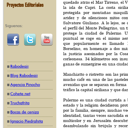
quedado atrás el Mar Tirreno, el V
Proyectos Editoriales
la isla de Capri. La costa sicili
protegida por montañas maquil
aridez y de silenciosos mitos co
Salvatore Giuliano. A lo lejos, se
Síguenos:
el perfil del Monte Pellegrino, un 
protege la ciudad de Palermo. 
puntual se coge en el mismo aer
que popularmente es llamado F
Borselino, en homenaje a dos már
la justicia asesinados por la Cos
corleonesa. 34 kilómetros son insu
ganas de sumergirse en una ciudad
Rabodeají
Manchiatto o ristretto son las pr
Blog Rabodeají
mucho café en una de las pastele
avenidas que se separan en forma 
Agencia Pinocho
tráfico la capital siciliana y que d
Cohete.net
Palermo es una ciudad curtida a 
Truchafrita
estado y la religión decidieron pro
por la familia, siempre, muchas vec
Bocas de ceniza
identidad, tantas veces sacudida 
multicolor y en Jerusalén descubr
Ignacio Piedrahíta
deambulando sin brújula y recorr