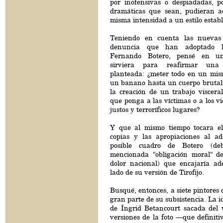
por inofensivas o despiadadas, p
dramáticas que sean, pudieran a
misma intensidad a un estilo establ
Teniendo en cuenta las nuevas 
denuncia que han adoptado l
Fernando Botero, pensé en u
sirviera para reafirmar un
planteada: ¿meter todo en un mi
un banano hasta un cuerpo bruta
la creación de un trabajo viscera
que ponga a las víctimas o a los vi
justos y terroríficos lugares?
Y que al mismo tiempo tocara el
copias y las apropiaciones al a
posible cuadro de Botero (d
mencionada "obligación moral" de
dolor nacional) que encajaría a
lado de su versión de Tirofijo.
Busqué, entonces, a siete pintores 
gran parte de su subsistencia. La i
de Íngrid Betancourt sacada del 
versiones de la foto —que definit