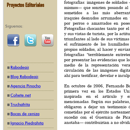
fotografías: imágenes de soldados
Proyectos Editoriales
mismos— que sonríen posando al l
sometidos a las más aberrante
iraquíes desnudos arrumados en 
por perros o amarrados en poses
Síguenos:
Fotografías chocantes tanto por el 
y sus vistas de turista, por la acti
triunfantes al lado de sus víctimas
el sufrimiento de los humillados
propios soldados, al hacer y envia
fotografías "terriblemente entret
por presentar las evidencias que lo
medio de la representación ver
Rabodeají
circulación de las imágenes digita
ahí para testificar, develar e inculp
Blog Rabodeají
En octubre de 2006, Fernando Bo
Agencia Pinocho
primera vez en los Estados Uni
Cohete.net
inspirada en el artículo y en
mencionadas. Según sus palabras, e
Truchafrita
obligaron a dejar un testimonio d
cometidas por el ejército norteamer
Bocas de ceniza
sucedió con el Guernica de Pic
anotaba— contribuirían a no olvida
Ignacio Piedrahíta