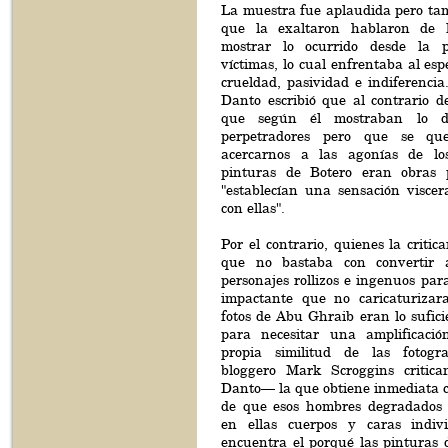
La muestra fue aplaudida pero tam
que la exaltaron hablaron de 
mostrar lo ocurrido desde la p
víctimas, lo cual enfrentaba al esp
crueldad, pasividad e indiferencia.
Danto escribió que al contrario d
que según él mostraban lo d
perpetradores pero que se qu
acercarnos a las agonías de lo
pinturas de Botero eran obras 
"establecían una sensación viscera
con ellas".
Por el contrario, quienes la crit
que no bastaba con convertir 
personajes rollizos e ingenuos par
impactante que no caricaturizara
fotos de Abu Ghraib eran lo sufic
para necesitar una amplificación
propia similitud de las fotogra
bloggero Mark Scroggins critica
Danto— la que obtiene inmediata c
de que esos hombres degradados 
en ellas cuerpos y caras indiv
encuentra el porqué las pinturas 